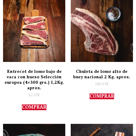
Entrecot de lomo bajo de
Chuleta de lomo alto de
vaca con hueso Selección
buey nacional 2 Kg. aprox.
europea (4×300 grs.) 1,2Kg.
189,97
€
aprox.
62,37
€
COMPRAR
COMPRAR