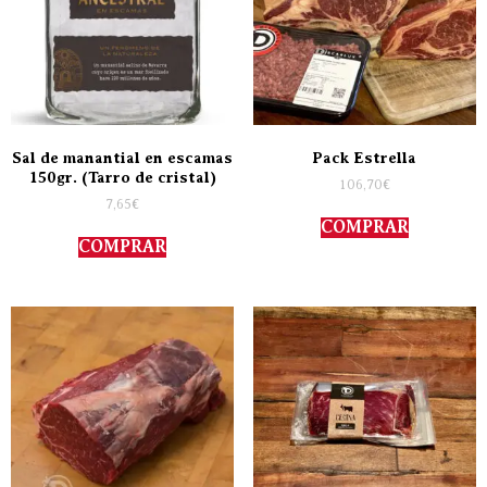
Sal de manantial en escamas
Pack Estrella
150gr. (Tarro de cristal)
106,70
€
7,65
€
COMPRAR
COMPRAR