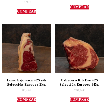
18,97
€
COMPRAR
COMPRAR
Lomo bajo vaca +25 s/h
Cabecero Rib Eye +25
Selección Europea 2kg.
Selección Europea 3Kg.
83,49
€
230,34
€
COMPRAR
COMPRAR