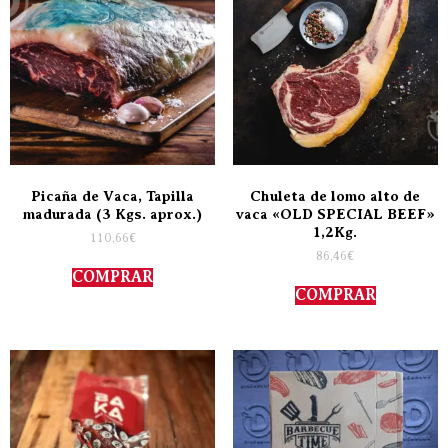
Picaña de Vaca, Tapilla
Chuleta de lomo alto de
madurada (3 Kgs. aprox.)
vaca «OLD SPECIAL BEEF»
1,2Kg.
110,66
€
86,46
€
COMPRAR
COMPRAR