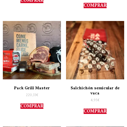
COMPRAR
COMPRAR
Pack Grill Master
Salchichón semicular de
vaca
220,33
€
4,95
€
COMPRAR
COMPRAR