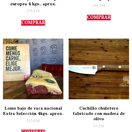
europea 4 kgs.. aprox.
194,59
€
256,41
€
COMPRAR
COMPRAR
Lomo bajo de vaca nacional
Cuchillo chuletero
Extra Selección 4kgs. aprox.
fabricado con madera de
olivo
215,60
€
15,25
€