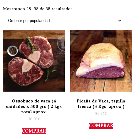
Mostrando 28–58 de 58 resultados
Ossobuco de vaca (4
Picaña de Vaca, tapilla
unidades x 500 grs.) 2 kgs
fresca (3 Kgs. aprox.)
total aprox.
86,24
€
30,03
€
COMPRAR
COMPRAR