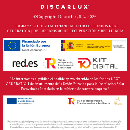
©Copyright Discarlux, S.L. 2026
PROGRAMA KIT DIGITAL FINANCIADO POR LOS FONDOS NEXT
GENERATION | DEL MECANISMO DE RECUPERACIÓN Y RESILIENCIA
"Le informamos al público el posible apoyo obtenido de los fondos NEXT
GENERATION del instrumento de la Unión Europea para la Instalación Solar
Fotovoltaica Instalado en la cubierta de nuestra empresa*