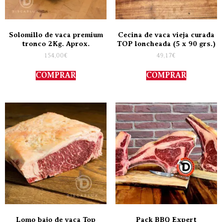
Solomillo de vaca premium
Cecina de vaca vieja curada
tronco 2Kg. Aprox.
TOP loncheada (5 x 90 grs.)
154,00
€
49,17
€
COMPRAR
COMPRAR
Lomo bajo de vaca Top
Pack BBQ Expert