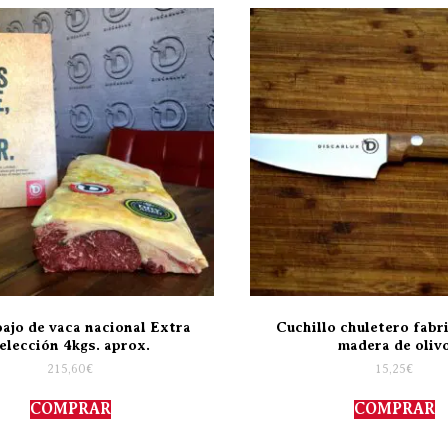
ajo de vaca nacional Extra
Cuchillo chuletero fabr
elección 4kgs. aprox.
madera de oliv
215,60
€
15,25
€
COMPRAR
COMPRAR