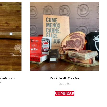
icado con
Pack Grill Master
o
220,33
€
COMPRAR