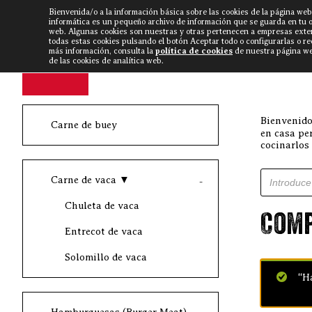
Bienvenida/o a la información básica sobre las cookies de la página web
DISCARLUX
▼
FISTERRA B
NOTICIAS
VÍDEOS
informática es un pequeño archivo de información que se guarda en tu 
web. Algunas cookies son nuestras y otras pertenecen a empresas exte
todas estas cookies pulsando el botón Aceptar todo o configurarlas o r
más información, consulta la
política de cookies
de nuestra página web
de las cookies de analítica web.
Bienvenido
Carne de buey
en casa pe
cocinarlos
Búsqueda d
Carne de vaca
▼
Chuleta de vaca
Comp
Entrecot de vaca
Solomillo de vaca
“Ha