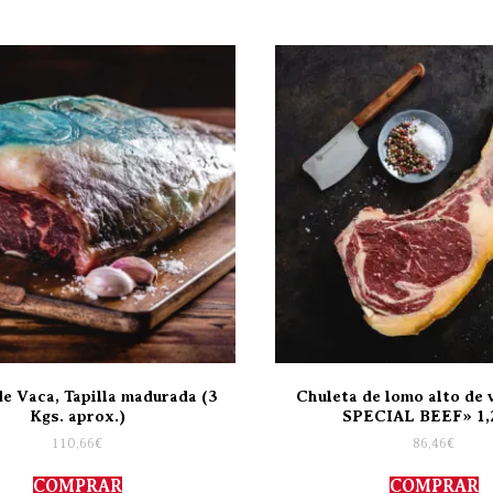
de Vaca, Tapilla madurada (3
Chuleta de lomo alto de
Kgs. aprox.)
SPECIAL BEEF» 1,
110,66
€
86,46
€
COMPRAR
COMPRAR