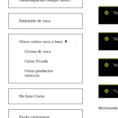
Hamburguesas (Burger Meat)
“Ha
Embutido de vaca
“Ha
Otros cortes vaca y buey
▼
Cecina de vaca
Carne Picada
“Ha
Otros productos
cárnicos
“Ca
No Solo Carne
Mostrando 
Packs carnívoros