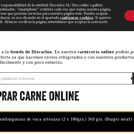
 responsabilidad de la entidad: Discarlux SL. Una cookie o galleta
OVINE WORLD
▼
TIEND
CONTACTO
ordenador, “smartphone” o tableta cada vez que visitas nuestra página
rnas que prestan servicios para nuestra página web. Puedes aceptar
echazar su uso clicando en el apartado
configurar cookies
.
Si quieres
. Al hacer scroll en la página entendemos que aceptas la activación
 a la
tienda de Discarlux
. En nuestra
carnicería online
podrás pe
rfecta ya que hacemos envíos refrigerados y con nuestros productos
 fácilmente y con poco esfuerzo.
e productos
rar carne online
mburguesas de vaca artesana (2 x 180grs.) 360 grs. (Burger meat) +