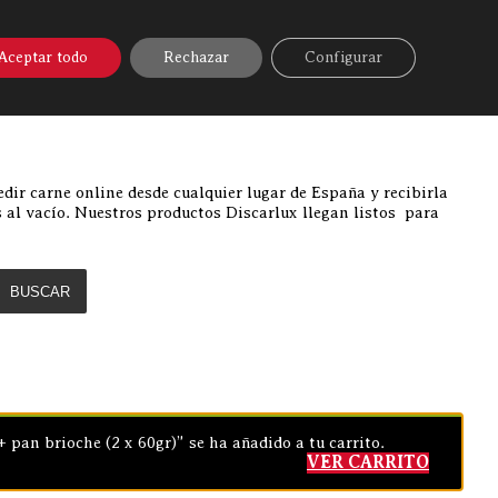
A ONLINE
▼
AYUDA
MI CUENTA
140
Aceptar todo
Rechazar
Configurar
Discarlux
»
Comprar carne online
dir carne online desde cualquier lugar de España y recibirla
 al vacío. Nuestros productos Discarlux llegan listos para
BUSCAR
 pan brioche (2 x 60gr)” se ha añadido a tu carrito.
VER CARRITO