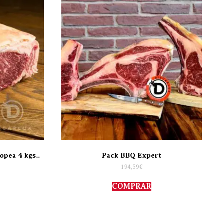
opea 4 kgs..
Pack BBQ Expert
194,59
€
COMPRAR