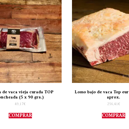
 de vaca vieja curada TOP
Lomo bajo de vaca Top eur
oncheada (5 x 90 grs.)
aprox.
49,17
€
256,41
€
COMPRAR
COMPRAR