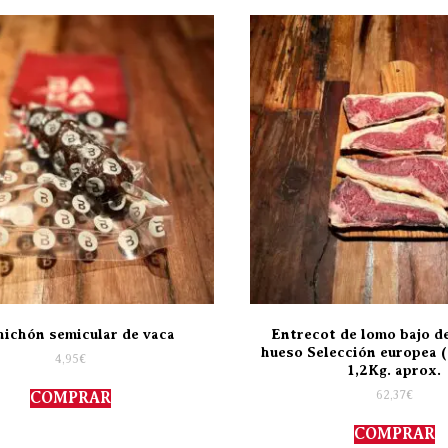
hichón semicular de vaca
Entrecot de lomo bajo d
hueso Selección europea (
4,95
€
1,2Kg. aprox.
62,37
€
COMPRAR
COMPRAR