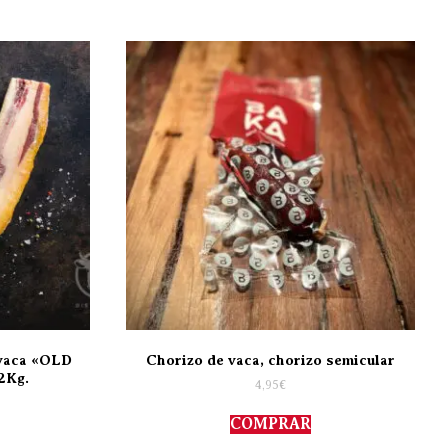
 vaca «OLD
Chorizo de vaca, chorizo semicular
2Kg.
4,95
€
COMPRAR