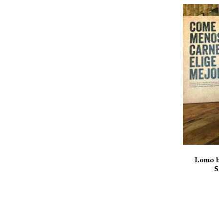
Lomo b
S