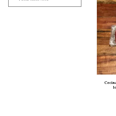
Cecina
l