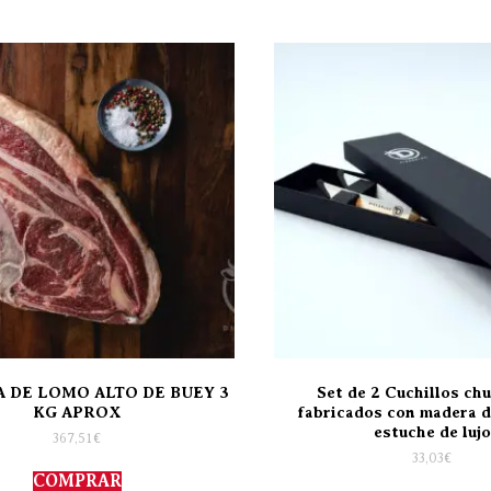
 DE LOMO ALTO DE BUEY 3
Set de 2 Cuchillos ch
KG APROX
fabricados con madera d
estuche de lujo
367,51
€
33,03
€
COMPRAR