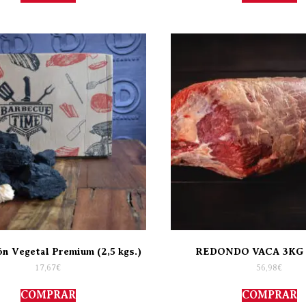
n Vegetal Premium (2,5 kgs.)
REDONDO VACA 3KG
17,67
€
56,98
€
COMPRAR
COMPRAR