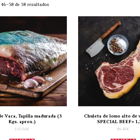
46–58 de 58 resultados
de Vaca, Tapilla madurada (3
Chuleta de lomo alto de
Kgs. aprox.)
SPECIAL BEEF» 1,
110,66
€
86,46
€