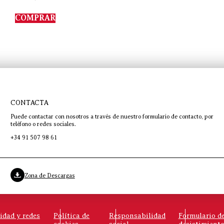
COMPRAR
CONTACTA
Puede contactar con nosotros a través de nuestro formulario de contacto, por
teléfono o redes sociales.
+34 91 507 98 61
Zona de Descargas
cidad y redes
Política de
Responsabilidad
Formulario d
cookies
social
desistimient