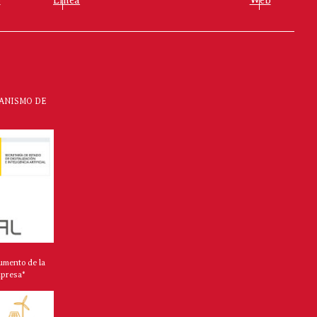
CANISMO DE
umento de la
mpresa*