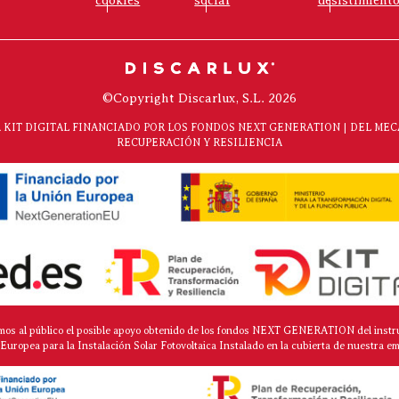
©Copyright Discarlux, S.L. 2026
KIT DIGITAL FINANCIADO POR LOS FONDOS NEXT GENERATION | DEL ME
RECUPERACIÓN Y RESILIENCIA
mos al público el posible apoyo obtenido de los fondos NEXT GENERATION del instr
Europea para la Instalación Solar Fotovoltaica Instalado en la cubierta de nuestra e