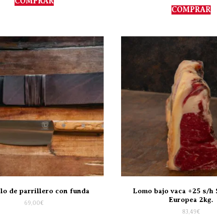
COMPRAR
COMPRAR
lo de parrillero con funda
Lomo bajo vaca +25 s/h 
Europea 2kg.
69,00
€
83,49
€