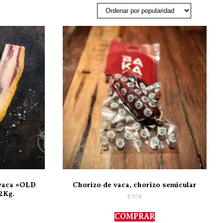
 vaca «OLD
Chorizo de vaca, chorizo semicular
2Kg.
4,95
€
COMPRAR