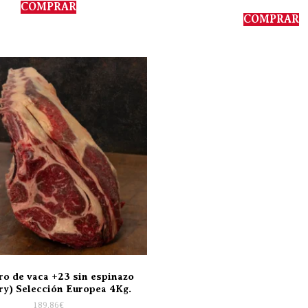
COMPRAR
COMPRAR
o de vaca +23 sin espinazo
ry) Selección Europea 4Kg.
189,86
€