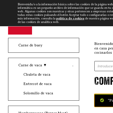
Bienvenida/o a la información básica sobre las cookies de la página web
DISCARLUX
▼
FISTERRA B
NOTICIAS
VÍDEOS
informática es un pequeño archivo de información que se guarda en tu 
web. Algunas cookies son nuestras y otras pertenecen a empresas exte
todas estas cookies pulsando el botón Aceptar todo o configurarlas o r
más información, consulta la
política de cookies
de nuestra página web
de las cookies de analítica web.
Bienvenido
Carne de buey
en casa pe
cocinarlos
Búsqueda d
Carne de vaca
▼
Chuleta de vaca
Comp
Entrecot de vaca
Solomillo de vaca
“Pi