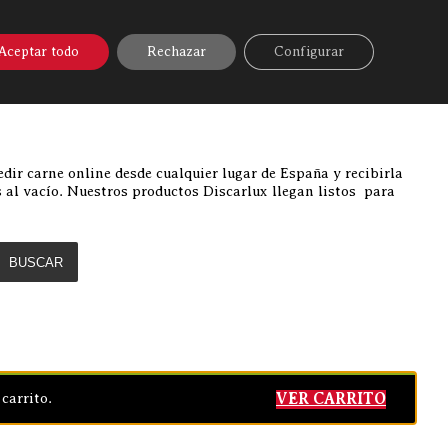
A ONLINE
▼
AYUDA
MI CUENTA
757
Aceptar todo
Rechazar
Configurar
Discarlux
»
Comprar carne online
dir carne online desde cualquier lugar de España y recibirla
 al vacío. Nuestros productos Discarlux llegan listos para
BUSCAR
carrito.
VER CARRITO