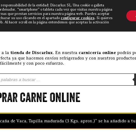
 responsabilidad de la entidad: Discarlux SL. Una cookie o galleta
OVINE WORLD
▼
TIEND
CONTACTO
ordenador, “smartphone” o tableta cada vez que visitas nuestra página
rnas que prestan servicios para nuestra página web. Puedes aceptar
echazar su uso clicando en el apartado
configurar cookies
.
Si quieres
. Al hacer scroll en la página entendemos que aceptas la activación
 a la
tienda de Discarlux
. En nuestra
carnicería online
podrás pe
rfecta ya que hacemos envíos refrigerados y con nuestros productos
 fácilmente y con poco esfuerzo.
e productos
rar carne online
caña de Vaca, Tapilla madurada (3 Kgs. aprox.)” se ha añadido a tu 