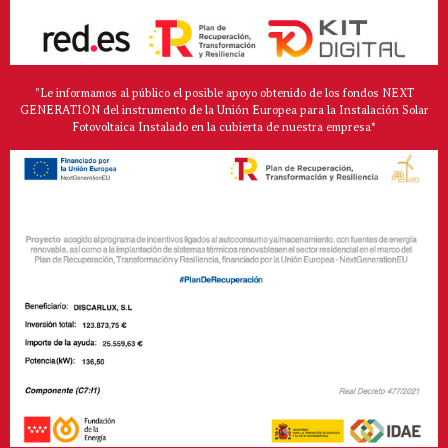
"Le informamos al público el posible apoyo obtenido de los fondos NEXT
GENERATION del instrumento de la Unión Europea para la Instalación Solar
Fotovoltaica Instalado en la cubierta de nuestra empresa*