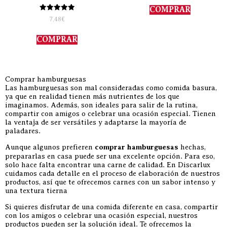
COMPRAR
Valorado
7,48
€
con
5.00
de 5
COMPRAR
Comprar hamburguesas
Las hamburguesas son mal consideradas como comida basura,
ya que en realidad tienen más nutrientes de los que
imaginamos. Además, son ideales para salir de la rutina,
compartir con amigos o celebrar una ocasión especial. Tienen
la ventaja de ser versátiles y adaptarse la mayoría de
paladares.
Aunque algunos prefieren
comprar hamburguesas
hechas,
prepararlas en casa puede ser una excelente opción. Para eso,
solo hace falta encontrar una carne de calidad. En Discarlux
cuidamos cada detalle en el proceso de elaboración de nuestros
productos, así que te ofrecemos carnes con un sabor intenso y
una textura tierna
Si quieres disfrutar de una comida diferente en casa, compartir
con los amigos o celebrar una ocasión especial, nuestros
productos pueden ser la solución ideal. Te ofrecemos la