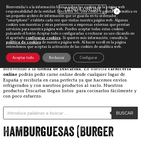
Bienvenida/o a la información básica sobre las cookies de la página web
TIENDA ONLINE
responsabilidad de la entidad: Discarlux SL. Una cookie o galleta informática es
0
un pequeño archivo de información que se guarda en tu ordenador,
“smartphone” o tableta cada vez que visitas nuestra página web. Algunas
cookies son nuestras y otras pertenecen a empresas externas que prestan
Discarlux
»
Hamburguesas (Burger Meat)
servicios para nuestra página web. Puedes aceptar todas estas cookies
pulsando el botón Aceptar todo o configurarlas o rechazar su uso clicando en
el apartado
configurar cookies
.
Si quieres más información, consulta la
política de cookies
de nuestra página web. Al hacer scroll en la página
entendemos que aceptas la activación de las cookies de analítica web.
CATEGORIAS
Aceptar todo
Rechazar
Configurar
Bienvenido a la
tienda de Discarlux
. En nuestra
carnicería
online
podrás pedir carne online desde cualquier lugar de
España y recibirla en casa perfecta ya que hacemos envíos
refrigerados y con nuestros productos al vacío. Nuestros
productos Discarlux llegan listos para cocinarlos fácilmente y
con poco esfuerzo.
Búsqueda de productos
BUSCAR
Hamburguesas (Burger