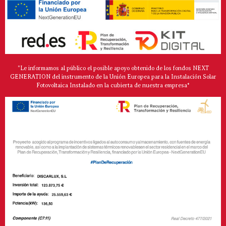
"Le informamos al público el posible apoyo obtenido de los fondos NEXT
GENERATION del instrumento de la Unión Europea para la Instalación Solar
Fotovoltaica Instalado en la cubierta de nuestra empresa*