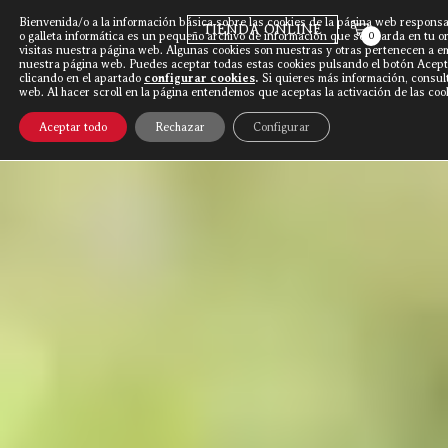
Bienvenida/o a la información básica sobre las cookies de la página web responsa
TIENDA ONLINE
o galleta informática es un pequeño archivo de información que se guarda en tu 
0
visitas nuestra página web. Algunas cookies son nuestras y otras pertenecen a 
nuestra página web. Puedes aceptar todas estas cookies pulsando el botón Acepta
clicando en el apartado
configurar cookies
.
Si quieres más información, consul
Discarlux
»
Fisterra | Apariciones en
web. Al hacer scroll en la página entendemos que aceptas la activación de las coo
prensa
Aceptar todo
Rechazar
Configurar