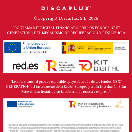
©Copyright Discarlux, S.L. 2026
PROGRAMA KIT DIGITAL FINANCIADO POR LOS FONDOS NEXT
GENERATION | DEL MECANISMO DE RECUPERACIÓN Y RESILIENCIA
"Le informamos al público el posible apoyo obtenido de los fondos NEXT
GENERATION del instrumento de la Unión Europea para la Instalación Solar
Fotovoltaica Instalado en la cubierta de nuestra empresa*