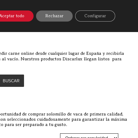
A ONLINE
▼
AYUDA
MI CUENTA
Aceptar todo
Rechazar
Configurar
Discarlux
»
Solomillo de vaca
dir carne online desde cualquier lugar de España y recibirla
 al vacío. Nuestros productos Discarlux llegan listos para
BUSCAR
oportunidad de comprar solomillo de vaca de primera calidad,
 son seleccionados cuidadosamente para garantizar la máxima
to para ser preparado a tu gusto.