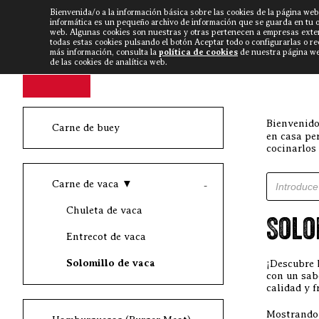
Bienvenida/o a la información básica sobre las cookies de la página web
DISCARLUX
▼
FISTERRA B
NOTICIAS
VÍDEOS
informática es un pequeño archivo de información que se guarda en tu 
web. Algunas cookies son nuestras y otras pertenecen a empresas exte
todas estas cookies pulsando el botón Aceptar todo o configurarlas o r
más información, consulta la
política de cookies
de nuestra página web
de las cookies de analítica web.
Bienvenido
Carne de buey
en casa pe
cocinarlos
Búsqueda d
Carne de vaca
▼
Chuleta de vaca
Solo
Entrecot de vaca
Solomillo de vaca
¡Descubre 
con un sab
calidad y f
Mostrando 