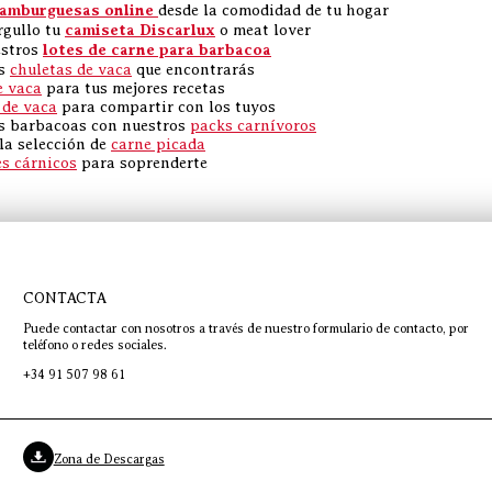
amburguesas online
desde la comodidad de tu hogar
rgullo tu
camiseta Discarlux
o meat lover
estros
lotes de carne para barbacoa
es
chuletas de vaca
que encontrarás
e vaca
para tus mejores recetas
 de vaca
para compartir con los tuyos
s barbacoas con nuestros
packs carnívoros
la selección de
carne picada
es cárnicos
para soprenderte
CONTACTA
Puede contactar con nosotros a través de nuestro formulario de contacto, por
teléfono o redes sociales.
+34 91 507 98 61
Zona de Descargas