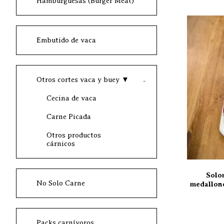
Hamburguesas (Burger Meat)
Embutido de vaca
Otros cortes vaca y buey
▼
Cecina de vaca
Carne Picada
Otros productos
cárnicos
Solo
No Solo Carne
medallone
Packs carnívoros