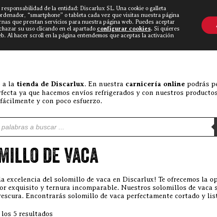
 responsabilidad de la entidad: Discarlux SL. Una cookie o galleta
OVINE WORLD
▼
TIEND
CONTACTO
ordenador, “smartphone” o tableta cada vez que visitas nuestra página
rnas que prestan servicios para nuestra página web. Puedes aceptar
echazar su uso clicando en el apartado
configurar cookies
.
Si quieres
. Al hacer scroll en la página entendemos que aceptas la activación
 a la
tienda de Discarlux
. En nuestra
carnicería online
podrás pe
rfecta ya que hacemos envíos refrigerados y con nuestros productos
 fácilmente y con poco esfuerzo.
e productos
millo de vaca
la excelencia del solomillo de vaca en Discarlux! Te ofrecemos la 
or exquisito y ternura incomparable. Nuestros solomillos de vaca
rescura. Encontrarás solomillo de vaca perfectamente cortado y lis
Ordenado por popularidad
los 5 resultados