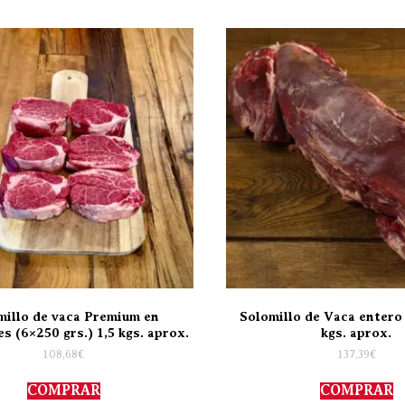
millo de vaca Premium en
Solomillo de Vaca entero
s (6×250 grs.) 1,5 kgs. aprox.
kgs. aprox.
108,68
€
137,39
€
COMPRAR
COMPRAR