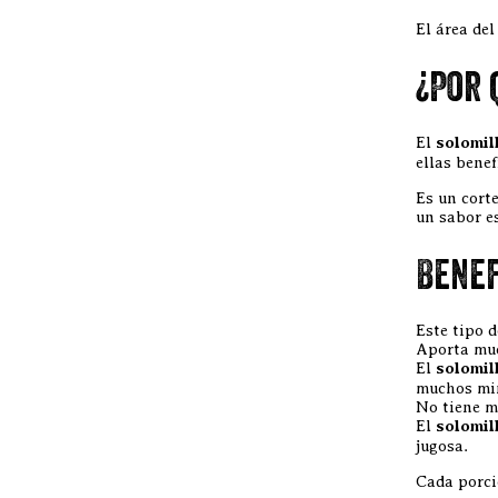
El área del
¿Por 
El
solomil
ellas benef
Es un corte
un sabor e
Benef
Este tipo 
Aporta muc
El
solomil
muchos mine
No tiene m
El
solomil
jugosa.
Cada porci