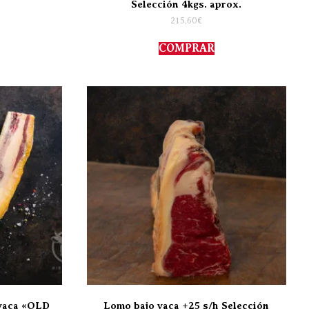
Selección 4kgs. aprox.
215,60
€
COMPRAR
 vaca «OLD
Lomo bajo vaca +25 s/h Selección