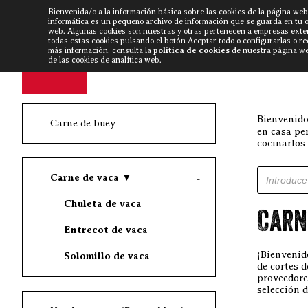
Bienvenida/o a la información básica sobre las cookies de la página web
DISCARLUX
▼
FISTERRA B
NOTICIAS
VÍDEOS
informática es un pequeño archivo de información que se guarda en tu 
web. Algunas cookies son nuestras y otras pertenecen a empresas exte
todas estas cookies pulsando el botón Aceptar todo o configurarlas o r
más información, consulta la
política de cookies
de nuestra página web
de las cookies de analítica web.
Bienvenido
Carne de buey
en casa pe
cocinarlos
Búsqueda d
Carne de vaca
▼
Chuleta de vaca
Carn
Entrecot de vaca
¡Bienvenid
Solomillo de vaca
de cortes 
proveedore
selección d