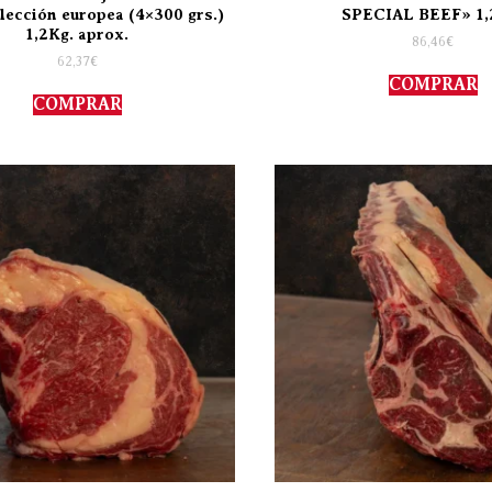
lección europea (4×300 grs.)
SPECIAL BEEF» 1,
1,2Kg. aprox.
86,46
€
62,37
€
COMPRAR
COMPRAR