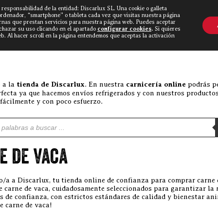
 responsabilidad de la entidad: Discarlux SL. Una cookie o galleta
OVINE WORLD
▼
TIEND
CONTACTO
ordenador, “smartphone” o tableta cada vez que visitas nuestra página
rnas que prestan servicios para nuestra página web. Puedes aceptar
echazar su uso clicando en el apartado
configurar cookies
.
Si quieres
. Al hacer scroll en la página entendemos que aceptas la activación
 a la
tienda de Discarlux
. En nuestra
carnicería online
podrás pe
rfecta ya que hacemos envíos refrigerados y con nuestros productos
 fácilmente y con poco esfuerzo.
e productos
e de vaca
o/a a Discarlux, tu tienda online de confianza para comprar carne
de carne de vaca, cuidadosamente seleccionados para garantizar la 
s de confianza, con estrictos estándares de calidad y bienestar ani
e carne de vaca!