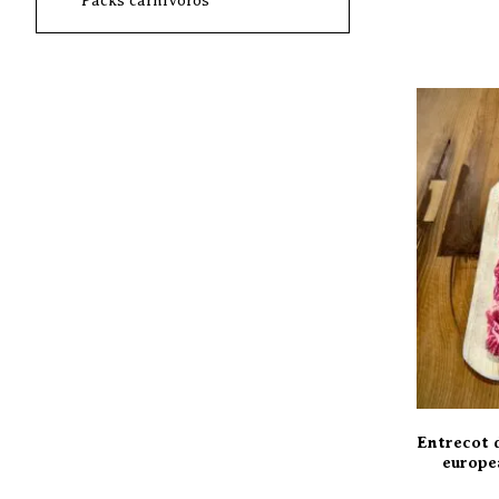
Packs carnívoros
Entrecot 
europe