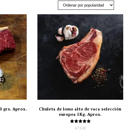
0 grs. Aprox.
Chuleta de lomo alto de vaca selección
europea 1Kg. Aprox.
Valorado
47,63
€
con