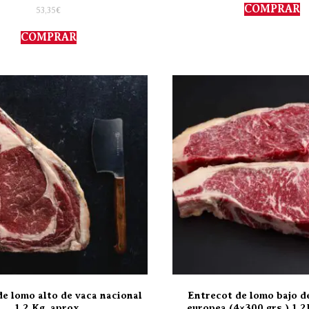
Valorado
COMPRAR
53,35
€
con
5.00
de 5
COMPRAR
de lomo alto de vaca nacional
Entrecot de lomo bajo d
1,2 Kg. aprox.
europea (4×300 grs.) 1,2