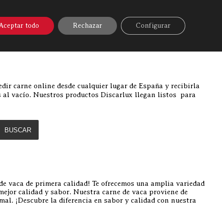
A ONLINE
▼
AYUDA
MI CUENTA
Aceptar todo
Rechazar
Configurar
Discarlux
»
Carne de vaca
dir carne online desde cualquier lugar de España y recibirla
 al vacío. Nuestros productos Discarlux llegan listos para
BUSCAR
 de vaca de primera calidad! Te ofrecemos una amplia variedad
mejor calidad y sabor. Nuestra carne de vaca proviene de
mal. ¡Descubre la diferencia en sabor y calidad con nuestra