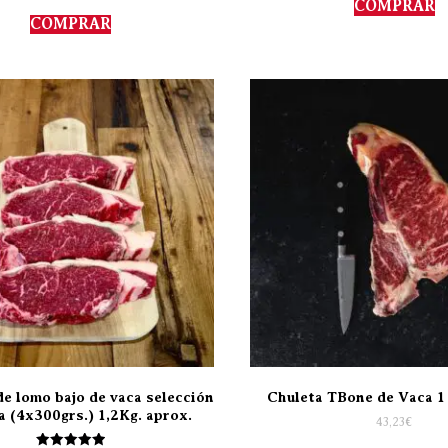
COMPRAR
5.00
de 5
COMPRAR
de lomo bajo de vaca selección
Chuleta TBone de Vaca 1 
a (4x300grs.) 1,2Kg. aprox.
43,23
€