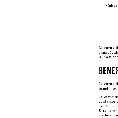
Cabec
La
carne d
aminoácido
B12 así com
Benef
La
carne d
beneficiosa
La carne d
contamos s
Contiene h
Esta carne
maduración