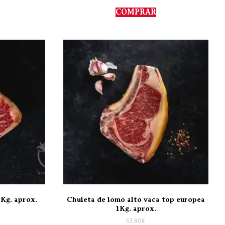
5.00
de 5
COMPRAR
Kg. aprox.
Chuleta de lomo alto vaca top europea
1Kg. aprox.
63,80
€