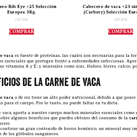
ero Rib Eye +25 Selección
Cabecero de vaca +23 si
Europea 3Kg.
(Carbery) Selección Eur
230,34
€
189,86
€
COMPRAR
COMPRAR
e vaca
es fuente de proteínas, las cuales son necesarias para la f
s esenciales que protegen frente a enfermedades infecciosas. Aporta
o vitamina A y E; y minerales como zinc, fósforo, hierro, calcio, p
icios de la carne de vaca
e vaca
o de res tiene un alto poder nutricional, debido a que pos
s para el cuerpo. Por lo tanto, no puede faltar en tu dieta.
e vaca aporta a nuestro cuerpo muchos minerales esenciales como el 
obre algunos beneficios que puedes obtener del consumo de la
car
ierro
 contiene un gran contenido de hierro hemínico, un mineral muy imp
 de los glóbulos sanguíneos.