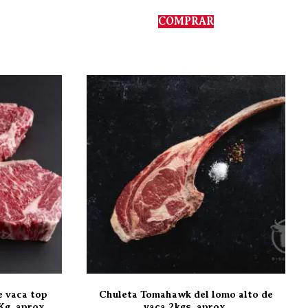
COMPRAR
e vaca top
Chuleta Tomahawk del lomo alto de
Kg. aprox.
vaca 2kgs. aprox.