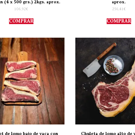
n (4 x 500 grs.) 2kgs. aprox.
aprox.
106,92
€
256,41
€
COMPRAR
COMPRAR
t de lomo bajo de vaca con
Chuleta de lomo alto de