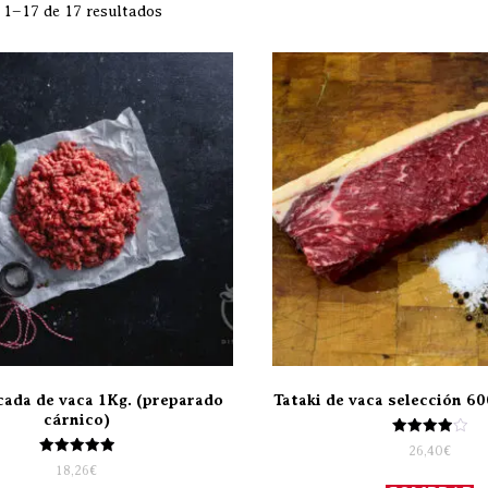
1–17 de 17 resultados
cada de vaca 1Kg. (preparado
Tataki de vaca selección 60
cárnico)
Valorado
26,40
€
con
Valorado
18,26
€
4.00
con
de 5