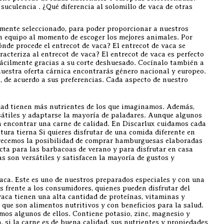
suculencia . ¿Qué diferencia al solomillo de vaca de otras
mente seleccionado, para poder proporcionar a nuestros
en equipo al momento de escoger los mejores animales. Por
nde procede el entrecot de vaca? El entrecot de vaca se
aracteriza al entrecot de vaca? El entrecot de vaca es perfecto
 fácilmente gracias a su corte deshuesado. Cocínalo también a
nuestra oferta cárnica encontrarás género nacional y europeo.
, de acuerdo a sus preferencias. Cada aspecto de nuestro
d tienen más nutrientes de los que imaginamos. Además,
ersátiles y adaptarse la mayoría de paladares. Aunque algunos
a encontrar una carne de calidad. En Discarlux cuidamos cada
tura tierna Si quieres disfrutar de una comida diferente en
 ofrecemos la posibilidad de comprar hamburguesas elaboradas
cta para las barbacoas de verano y para disfrutar en casa
as son versátiles y satisfacen la mayoría de gustos y
aca. Este es uno de nuestros preparados especiales y con una
 frente a los consumidores, quienes pueden disfrutar del
vaca tienen una alta cantidad de proteínas, vitaminas y
 que son alimentos nutritivos y con beneficios para la salud.
os algunos de ellos. Contiene potasio, zinc, magnesio y
 si la carne es de buena calidad, sus nutrientes y propiedades