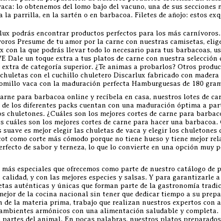
vaca: lo obtenemos del lomo bajo del vacuno, una de sus secciones 
a la parrilla, en la sartén o en barbacoa. Filetes de añojo: estos ex
lux podrás encontrar productos perfectos para los más carnívoros
oros Presume de tu amor por la carne con nuestras camisetas, eli
x con la que podrás llevar todo lo necesario para tus barbacoas, us
E Dale un toque extra a tus platos de carne con nuestra selección 
n extra de categoría superior. ¿Te animas a probarlos? Otros produ
huletas con el cuchillo chuletero Discarlux fabricado con madera d
olomillo vaca con la maduración perfecta Hamburguesas de 180 gr
rne para barbacoa online y recíbela en casa, nuestros lotes de ca
 de los diferentes packs cuentan con una maduración óptima a parti
s chuletones. ¿Cuáles son los mejores cortes de carne para barbacoa
 cuáles son los mejores cortes de carne para hacer una barbacoa. 
suave es mejor elegir las chuletas de vaca y elegir los chuletones
ecot como corte más cómodo porque no tiene hueso y tiene mejor rel
o perfecto de sabor y terneza, lo que lo convierte en una opción mu
 más especiales que ofrecemos como parte de nuestro catálogo de p
alidad, y con las mejores especies y salsas. Y para garantizarle a
tas auténticas y únicas que forman parte de la gastronomía tradic
mejor de la cocina nacional sin tener que dedicar tiempo a su prep
 de la materia prima, trabajo que realizan nuestros expertos con a
 ambientes armónicos con una alimentación saludable y completa. A
es partes del animal. En pocas palabras, nuestros platos preparado