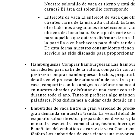
Nuestro solomillo de vaca es tierno y está d
carnes? El área del solomillo corresponde…
Entrecots de vaca El entrecot de vaca que o
clientes carne de la más alta calidad. Estam
otro lado, nos aseguramos de seleccionar vac
obtiene del lomo bajo. Este tipo de corte se s
para aquellos que quieren disfrutar de un sa
la parrilla o en barbacoas para disfrutar de
De esta forma nuestros consumidores tienen l
servicio ha sido diseñado para proporcionar
Hamburguesas Comprar hamburguesas Las hamburgue
son ideales para salir de la rutina, compartir con 
prefieren comprar hamburguesas hechas, prepararlas
detalle en el proceso de elaboración de nuestros pr
casa, compartir con los amigos o celebrar una ocas
en nuestro obrador y disfrutar de una carne con sa
durante todo el año. Tanto si prefieres algo más se
paladares. Nos dedicamos a cuidar cada detalle en
Embutidos de vaca Entre la gran variedad de produc
gran demanda en nuestra tienda. La versatilidad de
exquisito sabor de estos preparados en diversos pla
minerales esenciales como el zinc, fósforo, hierro,
Beneficios del embutido de carne de vaca Comer em
fósforo Los embutidos de vaca tienen una mayor can