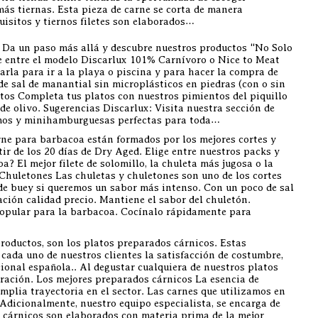
más tiernas. Esta pieza de carne se corta de manera
quisitos y tiernos filetes son elaborados…
. Da un paso más allá y descubre nuestros productos “No Solo
ge entre el modelo Discarlux 101% Carnívoro o Nice to Meat
arla para ir a la playa o piscina y para hacer la compra de
de sal de manantial sin microplásticos en piedras (con o sin
ctos Completa tus platos con nuestros pimientos del piquillo
e olivo. Sugerencias Discarlux: Visita nuestra sección de
amos y minihamburguesas perfectas para toda…
rne para barbacoa están formados por los mejores cortes y
r de los 20 días de Dry Aged. Elige entre nuestros packs y
? El mejor filete de solomillo, la chuleta más jugosa o la
Chuletones Las chuletas y chuletones son uno de los cortes
 de buey si queremos un sabor más intenso. Con un poco de sal
ación calidad precio. Mantiene el sabor del chuletón.
y popular para la barbacoa. Cocínalo rápidamente para
roductos, son los platos preparados cárnicos. Estas
 cada uno de nuestros clientes la satisfacción de costumbre,
ional española.. Al degustar cualquiera de nuestros platos
aración. Los mejores preparados cárnicos La esencia de
mplia trayectoria en el sector. Las carnes que utilizamos en
dicionalmente, nuestro equipo especialista, se encarga de
s cárnicos son elaborados con materia prima de la mejor