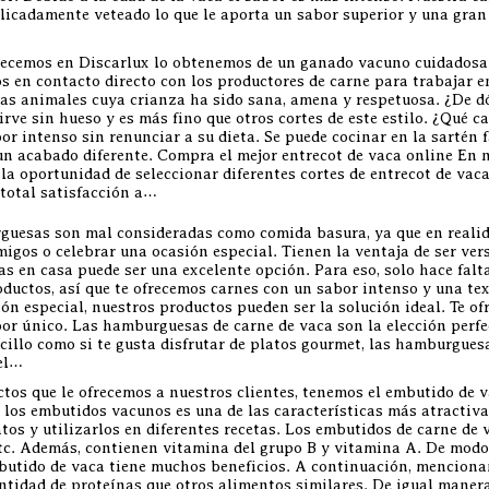
elicadamente veteado lo que le aporta un sabor superior y una gran 
frecemos en Discarlux lo obtenemos de un ganado vacuno cuidadosa
os en contacto directo con los productores de carne para trabajar 
as animales cuya crianza ha sido sana, amena y respetuosa. ¿De dó
irve sin hueso y es más fino que otros cortes de este estilo. ¿Qué c
bor intenso sin renunciar a su dieta. Se puede cocinar en la sartén
 un acabado diferente. Compra el mejor entrecot de vaca online En 
a oportunidad de seleccionar diferentes cortes de entrecot de vaca
 total satisfacción a…
sas son mal consideradas como comida basura, ya que en realida
amigos o celebrar una ocasión especial. Tienen la ventaja de ser v
 en casa puede ser una excelente opción. Para eso, solo hace falt
oductos, así que te ofrecemos carnes con un sabor intenso y una tex
ión especial, nuestros productos pueden ser la solución ideal. Te
bor único. Las hamburguesas de carne de vaca son la elección perfe
ncillo como si te gusta disfrutar de platos gourmet, las hamburgues
 el…
tos que le ofrecemos a nuestros clientes, tenemos el embutido de v
 los embutidos vacunos es una de las características más atractivas
tos y utilizarlos en diferentes recetas. Los embutidos de carne de 
 etc. Además, contienen vitamina del grupo B y vitamina A. De modo
butido de vaca tiene muchos beneficios. A continuación, mencionam
tidad de proteínas que otros alimentos similares. De igual manera,