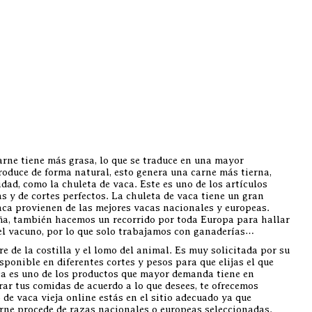
carne tiene más grasa, lo que se traduce en una mayor
oduce de forma natural, esto genera una carne más tierna,
d, como la chuleta de vaca. Este es uno de los artículos
s y de cortes perfectos. La chuleta de vaca tiene un gran
vaca provienen de las mejores vacas nacionales y europeas.
ña, también hacemos un recorrido por toda Europa para hallar
 el vacuno, por lo que solo trabajamos con ganaderías…
e de la costilla y el lomo del animal. Es muy solicitada por su
ponible en diferentes cortes y pesos para que elijas el que
aca es uno de los productos que mayor demanda tiene en
rar tus comidas de acuerdo a lo que desees, te ofrecemos
 de vaca vieja online estás en el sitio adecuado ya que
rne procede de razas nacionales o europeas seleccionadas.