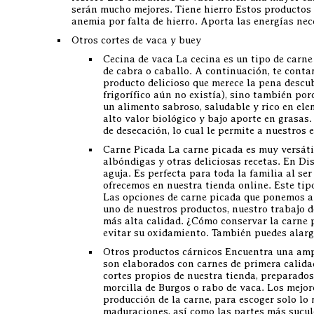
serán mucho mejores. Tiene hierro Estos productos 
anemia por falta de hierro. Aporta las energías ne
Otros cortes de vaca y buey
Cecina de vaca La cecina es un tipo de carne
de cabra o caballo. A continuación, te conta
producto delicioso que merece la pena descub
frigorífico aún no existía), sino también por
un alimento sabroso, saludable y rico en ele
alto valor biológico y bajo aporte en grasas
de desecación, lo cual le permite a nuestro
Carne Picada La carne picada es muy versáti
albóndigas y otras deliciosas recetas. En Di
aguja. Es perfecta para toda la familia al s
ofrecemos en nuestra tienda online. Este tip
Las opciones de carne picada que ponemos a 
uno de nuestros productos, nuestro trabajo d
más alta calidad. ¿Cómo conservar la carne p
evitar su oxidamiento. También puedes alar
Otros productos cárnicos Encuentra una ampli
son elaborados con carnes de primera calidad
cortes propios de nuestra tienda, preparado
morcilla de Burgos o rabo de vaca. Los mejor
producción de la carne, para escoger solo lo
maduraciones, así como las partes más sucul