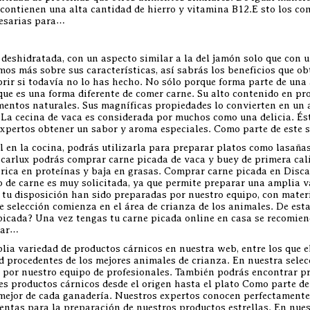
contienen una alta cantidad de hierro y vitamina B12.E sto los co
cesarias para…
 deshidratada, con un aspecto similar a la del jamón solo que con u
mos más sobre sus características, así sabrás los beneficios que ob
rir si todavía no lo has hecho. No sólo porque forma parte de una 
que es una forma diferente de comer carne. Su alto contenido en pro
mentos naturales. Sus magníficas propiedades lo convierten en un 
. La cecina de vaca es considerada por muchos como una delicia. És
s expertos obtener un sabor y aroma especiales. Como parte de este
l en la cocina, podrás utilizarla para preparar platos como lasaña
scarlux podrás comprar carne picada de vaca y buey de primera cali
er rica en proteínas y baja en grasas. Comprar carne picada en Disc
o de carne es muy solicitada, ya que permite preparar una amplia v
tu disposición han sido preparadas por nuestro equipo, con materi
e selección comienza en el área de crianza de los animales. De est
icada? Una vez tengas tu carne picada online en casa se recomienda
gar…
a variedad de productos cárnicos en nuestra web, entre los que el
 procedentes de los mejores animales de crianza. En nuestra selecc
s por nuestro equipo de profesionales. También podrás encontrar p
es productos cárnicos desde el origen hasta el plato Como parte de
 mejor de cada ganadería. Nuestros expertos conocen perfectamente
entas para la preparación de nuestros productos estrellas. En nues