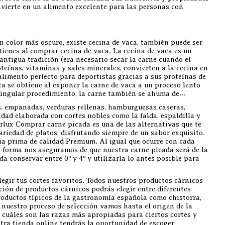
nvierte en un alimento excelente para las personas con
n color más oscuro, existe cecina de vaca, también puede ser
tienes al comprar cecina de vaca. La cecina de vaca es un
antigua tradición (era necesario secar la carne cuando el
teínas, vitaminas y sales minerales, convierten a la cecina en
alimento perfecto para deportistas gracias a sus proteínas de
ta se obtiene al exponer la carne de vaca a un proceso lento
 singular procedimiento, la carne también se ahuma de…
s, empanadas, verduras rellenas, hamburguesas caseras,
dad elaborada con cortes nobles como la falda, espaldilla y
arlux Comprar carne picada es una de las alternativas que te
ariedad de platos, disfrutando siempre de un sabor exquisito.
a prima de calidad Premium. Al igual que ocurre con cada
a forma nos aseguramos de que nuestra carne picada será de la
 conservar entre 0º y 4º y utilizarla lo antes posible para
egir tus cortes favoritos. Todos nuestros productos cárnicos
ión de productos cárnicos podrás elegir entre diferentes
roductos típicos de la gastronomía española como chistorra,
 nuestro proceso de selección vamos hasta el origen de la
 cuáles son las razas más apropiadas para ciertos cortes y
tra tienda online tendrás la oportunidad de escoger