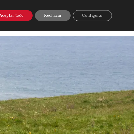
A ONLINE
▼
AYUDA
MI CUENTA
Aceptar todo
Rechazar
Configurar
Discarlux
»
Mapa Web