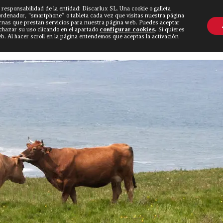
 responsabilidad de la entidad: Discarlux SL. Una cookie o galleta
OVINE WORLD
▼
TIEND
CONTACTO
ordenador, “smartphone” o tableta cada vez que visitas nuestra página
rnas que prestan servicios para nuestra página web. Puedes aceptar
echazar su uso clicando en el apartado
configurar cookies
.
Si quieres
. Al hacer scroll en la página entendemos que aceptas la activación