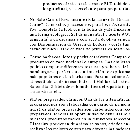
productos cárnicos tales como: El Tataki de 
longitudinal, y es excelente para prepararla 
No Solo Carne ¿Eres amante de la carne? En Discar
Carne”. Camisetas y accesorios para los más carnív
You. Completa tu look con la bolsa de yute Discarlu
una forma ecológica. Sal de manantial y aceite AOV
pimienta) o en escamas y con aceite de oliva virge
con Denominación de Origen de Lodosa y corta tus c
carne de buey Carne de vaca de primera calidad S
Carne barbacoa, lotes y packs carnívoros Compra ca
productos de vaca nacional o europea. Las chuletas
podrás comparar diferentes texturas y sabores de lo
hamburguesa perfecta, a continuación te explicamos
más populares en las barbacoas. Para un sabor más 
el resultado es delicioso. Entrecot Hablar del entr
Solomillo El filete de solomillo tiene el equilibri
caramelizar el…
Platos preparados cárnicos Una de las alternativas
preparaciones son elaboradas con carne de primera c
nuestros platos preparados son elaborados con rece
preparados, tendrás la oportunidad de disfrutar lo 
nuestros productos radica en la minuciosa selección
Discarlux provienen de animales sanos, criados en
realizar los mejores cortes para obtener las mejor