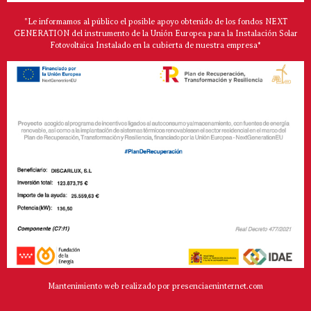
"Le informamos al público el posible apoyo obtenido de los fondos NEXT
GENERATION del instrumento de la Unión Europea para la Instalación Solar
Fotovoltaica Instalado en la cubierta de nuestra empresa*
Mantenimiento web realizado por presenciaeninternet.com