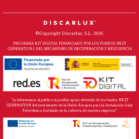
©Copyright Discarlux, S.L. 2026
PROGRAMA KIT DIGITAL FINANCIADO POR LOS FONDOS NEXT
GENERATION | DEL MECANISMO DE RECUPERACIÓN Y RESILIENCIA
"Le informamos al público el posible apoyo obtenido de los fondos NEXT
GENERATION del instrumento de la Unión Europea para la Instalación Solar
Fotovoltaica Instalado en la cubierta de nuestra empresa*