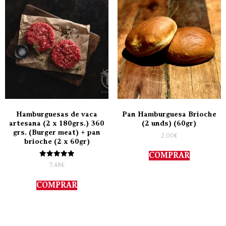
Hamburguesas de vaca
Pan Hamburguesa Brioche
artesana (2 x 180grs.) 360
(2 unds) (60gr)
grs. (Burger meat) + pan
2,00
€
brioche (2 x 60gr)
COMPRAR
Valorado
7,48
€
con
5.00
de 5
COMPRAR