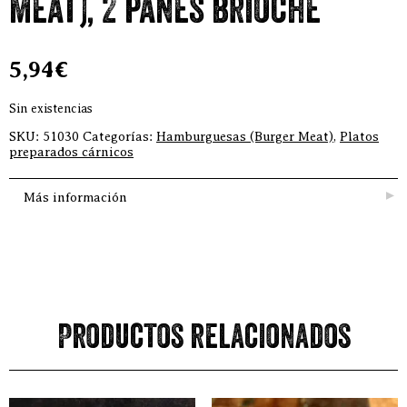
meat), 2 panes brioche
5,94
€
Sin existencias
SKU:
51030
Categorías:
Hamburguesas (Burger Meat)
,
Platos
preparados cárnicos
Más información
Productos relacionados