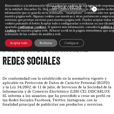
Bienvenida/o a la información básica sobre las cookies de la página web responsa
TIENDA ONLINE
de la entidad: Discarlux SL. Una cookie o galleta informática es un pequeño archi
0
información que se guarda en tu ordenador, “smartphone” o tableta cada vez que 
nuestra página web. Algunas cookies son nuestras y otras pertenecen a empresa
externas que prestan servicios para nuestra página web. Puedes aceptar todas e
Discarlux
»
Política de privacidad redes
cookies pulsando el botón Aceptar todo o configurarlas o rechazar su uso clicand
sociales
apartado
configurar cookies
.
Si quieres más información, consulta la
política 
cookies
de nuestra página web. Al hacer scroll en la página entendemos que acep
activación de las cookies de analítica web.
Aceptar todo
Rechazar
Configurar
Política de privacidad
redes sociales
De conformidad con lo establecido en la normativa vigente y
aplicable en Protección de Datos de Carácter Personal (RGPD)
y la Ley 34/2002, de 11 de julio, de Servicios de la Sociedad de la
Información y de Comercio Electrónico (LSSI-CE), DISCARLUX
SL informa a los usuarios, que ha procedido a crear un perfil en
las Redes Sociales Facebook, Twitter, Instagram, con la
finalidad principal de publicitar sus productos y servicios.