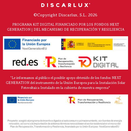
©Copyright Discarlux, S.L. 2026
PROGRAMA KIT DIGITAL FINANCIADO POR LOS FONDOS NEXT
GENERATION | DEL MECANISMO DE RECUPERACIÓN Y RESILIENCIA
"Le informamos al público el posible apoyo obtenido de los fondos NEXT
GENERATION del instrumento de la Unión Europea para la Instalación Solar
Fotovoltaica Instalado en la cubierta de nuestra empresa*