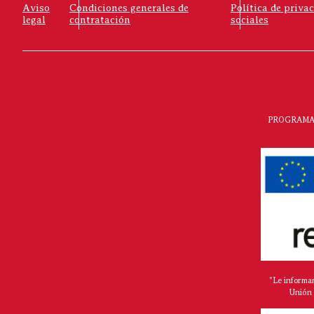
Aviso
Condiciones generales de
Política de priva
legal
contratación
sociales
PROGRAMA 
"Le informa
Unión 