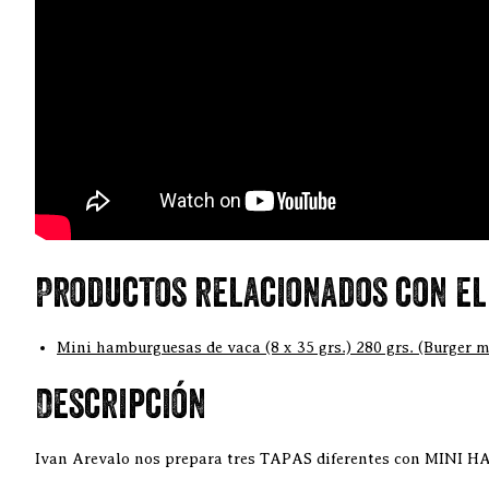
Productos relacionados con el
Mini hamburguesas de vaca (8 x 35 grs.) 280 grs. (Burger m
Descripción
Ivan Arevalo nos prepara tres TAPAS diferentes con MIN