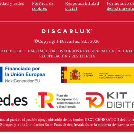
cidad y redes
Política de
Responsabilidad
Formulario d
cookies
social
desistimient
©Copyright Discarlux, S.L. 2026
KIT DIGITAL FINANCIADO POR LOS FONDOS NEXT GENERATION | DEL ME
RECUPERACIÓN Y RESILIENCIA
mos al público el posible apoyo obtenido de los fondos NEXT GENERATION del instr
Europea para la Instalación Solar Fotovoltaica Instalado en la cubierta de nuestra e