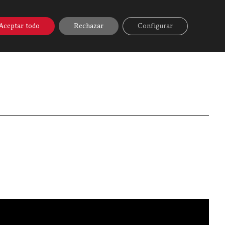
A ONLINE
▼
AYUDA
MI CUENTA
Aceptar todo
Rechazar
Configurar
Discarlux
»
Videos
»
3 mini hamburguesas