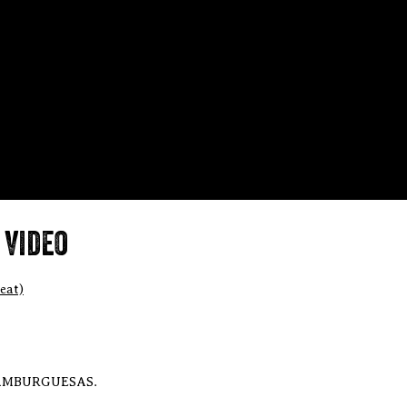
 video
eat)
I HAMBURGUESAS.