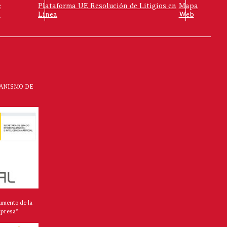
e
Plataforma UE Resolución de Litigios en
Mapa
o
Línea
Web
CANISMO DE
umento de la
mpresa*