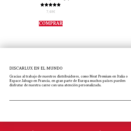
Valorado
7,48
€
con
5.00
de 5
COMPRAR
DISCARLUX EN EL MUNDO
Gracias al trabajo de nuestros distribuidores, como Meat Premium en Italia o
Espace Jabugo en Francia, en gran parte de Europa muchos países pueden
disfrutar de nuestra carne con una atención personalizada.