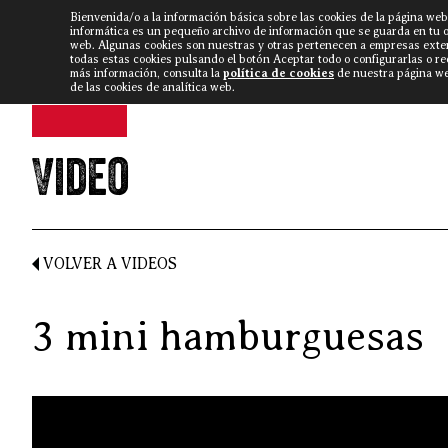
Bienvenida/o a la información básica sobre las cookies de la página web
DISCARLUX
▼
FISTERRA B
NOTICIAS
VÍDEOS
informática es un pequeño archivo de información que se guarda en tu 
web. Algunas cookies son nuestras y otras pertenecen a empresas exte
todas estas cookies pulsando el botón Aceptar todo o configurarlas o r
más información, consulta la
política de cookies
de nuestra página web
de las cookies de analítica web.
Video
VOLVER A VIDEOS
3 mini hamburguesas