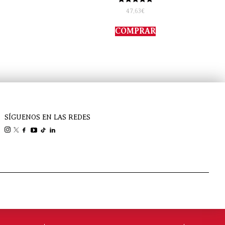
Valorado
47,63
€
con
5.00
de 5
COMPRAR
SÍGUENOS EN LAS REDES