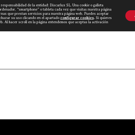
 responsabilidad de la entidad: Discarlux SL. Una cookie o galleta
OVINE WORLD
▼
TIEND
CONTACTO
ordenador, “smartphone” o tableta cada vez que visitas nuestra página
rnas que prestan servicios para nuestra página web. Puedes aceptar
echazar su uso clicando en el apartado
configurar cookies
.
Si quieres
. Al hacer scroll en la página entendemos que aceptas la activación