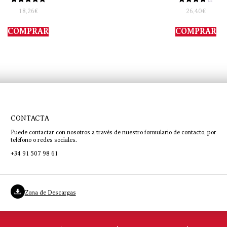
Valorado
Valorado
18,26
€
26,40
€
con
con
5.00
4.00
de 5
de 5
COMPRAR
COMPRAR
CONTACTA
Puede contactar con nosotros a través de nuestro formulario de contacto, por
teléfono o redes sociales.
+34 91 507 98 61
Zona de Descargas