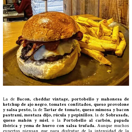
La de
Bacon, cheddar vintage, portobello y mahonesa de
ketchup de ajo negro
,
tomates confitados, queso provolone
y salsa pesto,
la de
Tartar de tomate, queso mimosa y bacon
pastrami, mostaza dijo, rúcula y pepinillos
, la de
Sobrasada,
queso mahón y miel
, o la
Portobello al carbón, papada
ibérica y yema de huevo con salsa trufada.
Aunque muchos
expertos piensan que para disfrutar de la intensidad de la