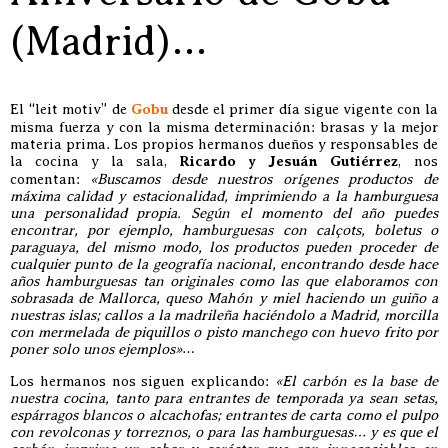
(Madrid)…
El “leit motiv” de
Gobu
desde el primer día sigue vigente con la
misma fuerza y con la misma determinación: brasas y la mejor
materia prima. Los propios hermanos dueños y responsables de
la cocina y la sala,
Ricardo y Jesuán Gutiérrez
, nos
comentan:
«Buscamos desde nuestros orígenes productos de
máxima calidad y estacionalidad, imprimiendo a la hamburguesa
una personalidad propia. Según el momento del año puedes
encontrar, por ejemplo, hamburguesas con calçots, boletus o
paraguaya, del mismo modo, los productos pueden proceder de
cualquier punto de la geografía nacional, encontrando desde hace
años hamburguesas tan originales como las que elaboramos con
sobrasada de Mallorca, queso Mahón y miel haciendo un guiño a
nuestras islas; callos a la madrileña haciéndolo a Madrid, morcilla
con mermelada de piquillos o pisto manchego con huevo frito por
poner solo unos ejemplos»
…
Los hermanos nos siguen explicando:
«El carbón es la base de
nuestra cocina, tanto para entrantes de temporada ya sean setas,
espárragos blancos o alcachofas; entrantes de carta como el pulpo
con revolconas y torreznos, o para las hamburguesas… y es que el