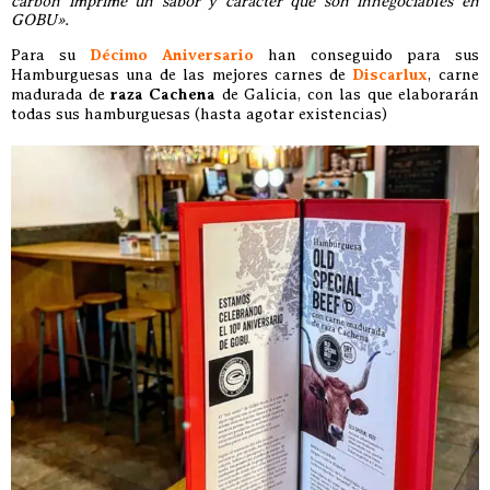
carbón imprime un sabor y carácter que son innegociables en
GOBU»
.
Para su
Décimo Aniversario
han conseguido para sus
Hamburguesas una de las mejores carnes de
Discarlux
, carne
madurada de
raza Cachena
de Galicia, con las que elaborarán
todas sus hamburguesas (hasta agotar existencias)