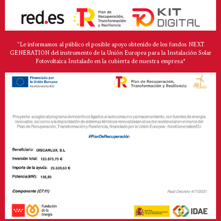
"Le informamos al público el posible apoyo obtenido de los fondos NEXT
GENERATION del instrumento de la Unión Europea para la Instalación Solar
Fotovoltaica Instalado en la cubierta de nuestra empresa*