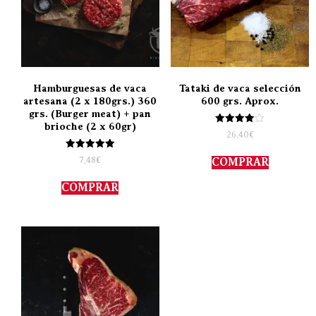
Hamburguesas de vaca
Tataki de vaca selección
artesana (2 x 180grs.) 360
600 grs. Aprox.
grs. (Burger meat) + pan
brioche (2 x 60gr)
Valorado
26,40
€
con
4.00
Valorado
de 5
7,48
€
COMPRAR
con
5.00
de 5
COMPRAR