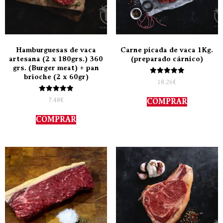
Hamburguesas de vaca
Carne picada de vaca 1Kg.
artesana (2 x 180grs.) 360
(preparado cárnico)
grs. (Burger meat) + pan
brioche (2 x 60gr)
Valorado
18,26
€
con
5.00
Valorado
de 5
7,48
€
COMPRAR
con
5.00
de 5
COMPRAR