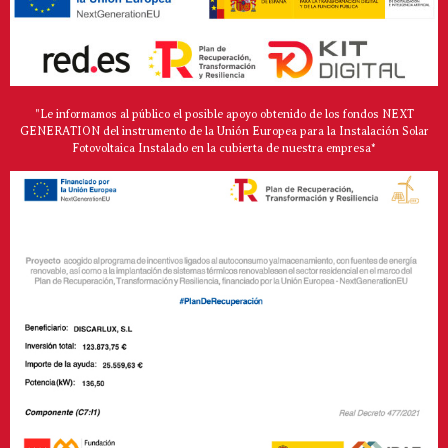
"Le informamos al público el posible apoyo obtenido de los fondos NEXT
GENERATION del instrumento de la Unión Europea para la Instalación Solar
Fotovoltaica Instalado en la cubierta de nuestra empresa*