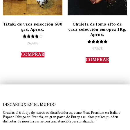
Tataki de vaca selección 600
Chuleta de lomo alto de
grs. Aprox.
vaca selección europea 1Kg.
Aprox.
Valorado
26,40
€
con
Valorado
47,63
€
4.00
con
de 5
COMPRAR
5.00
de 5
COMPRAR
DISCARLUX EN EL MUNDO
Gracias al trabajo de nuestros distribuidores, como Meat Premium en Italia o
Espace Jabugo en Francia, en gran parte de Europa muchos países pueden
disfrutar de nuestra carne con una atención personalizada.