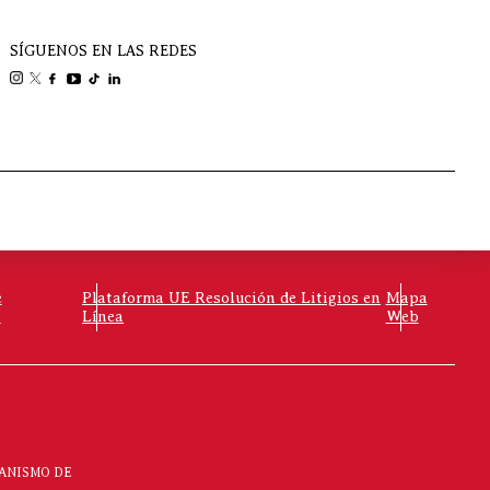
SÍGUENOS EN LAS REDES
e
Plataforma UE Resolución de Litigios en
Mapa
o
Línea
Web
CANISMO DE