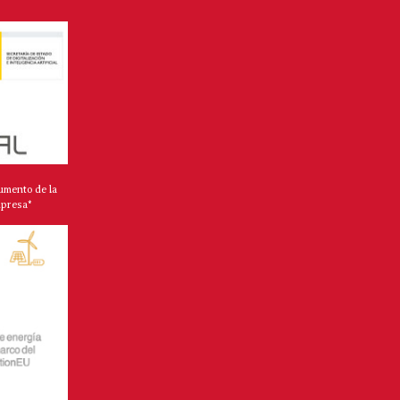
umento de la
mpresa*