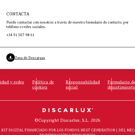
CONTACTA
Puede contactar con nosotros a través de nuestro formulario de contacto, por
teléfono o redes sociales.
+34 91 507 98 61
Zona de Descargas
cidad y redes
Política de
Responsabilidad
Formulario d
cookies
social
desistimient
©Copyright Discarlux, S.L. 2026
KIT DIGITAL FINANCIADO POR LOS FONDOS NEXT GENERATION | DEL ME