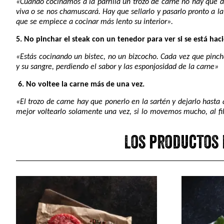
«Cuando cocinamos a la parrilla un trozo de carne no hay que 
viva o se nos chamuscará. Hay que sellarlo y pasarlo pronto a la 
que se empiece a cocinar más lento su interior».
5. No pinchar el steak con un tenedor para ver si se está hac
«Estás cocinando un bistec, no un bizcocho. Cada vez que pinch
y su sangre, perdiendo el sabor y las esponjosidad de la carne»
6. No voltee la carne más de una vez.
«El trozo de carne hay que ponerlo en la sartén y dejarlo hasta
mejor voltearlo solamente una vez, si lo movemos mucho, al fi
Los productos 