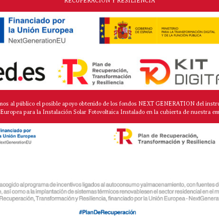
RECUPERACIÓN Y RESILIENCIA
mos al público el posible apoyo obtenido de los fondos NEXT GENERATION del instr
Europea para la Instalación Solar Fotovoltaica Instalado en la cubierta de nuestra e