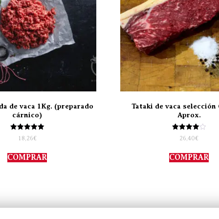
da de vaca 1Kg. (preparado
Tataki de vaca selección 
cárnico)
Aprox.
Valorado
Valorado
18,26
€
26,40
€
con
con
5.00
4.00
de 5
de 5
COMPRAR
COMPRAR