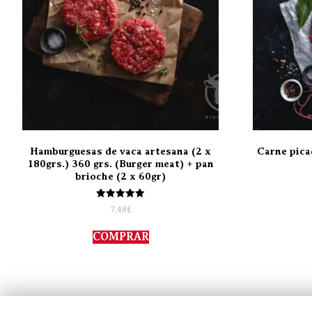
Hamburguesas de vaca artesana (2 x
Carne pica
180grs.) 360 grs. (Burger meat) + pan
brioche (2 x 60gr)
Valorado
7,48
€
con
5.00
de 5
COMPRAR