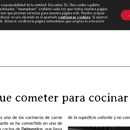
 responsabilidad de la entidad: Discarlux SL. Una cookie o galleta
OVINE WORLD
▼
TIEND
CONTACTO
ordenador, “smartphone” o tableta cada vez que visitas nuestra página
rnas que prestan servicios para nuestra página web. Puedes aceptar
echazar su uso clicando en el apartado
configurar cookies
.
Si quieres
. Al hacer scroll en la página entendemos que aceptas la activación
Discarlux
»
Blog Carnívoro
»
9 errores 
que cometer para cocinar
s uno de los cocineros de carne
de la superficie caliente y no co
ante se ha convertido en uno de
la cocina de
Delmonico
, que lleva