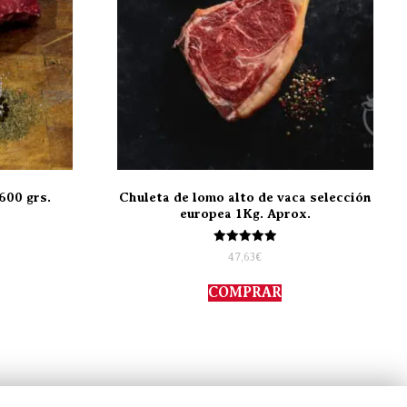
600 grs.
Chuleta de lomo alto de vaca selección
europea 1Kg. Aprox.
Valorado
47,63
€
con
5.00
de 5
COMPRAR