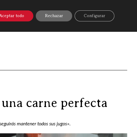
A ONLINE
▼
AYUDA
MI CUENTA
Aceptar todo
Rechazar
Configurar
que no hay que cometer para cocinar una carne perfecta
 una carne perfecta
nseguirás mantener todos sus jugos».