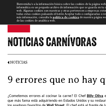
Bienvenida/o a la información básica sobre las cookies de la página web
DISCARLUX
▼
FISTERRA B
NOTICIAS
VÍDEOS
informática es un pequeño archivo de información que se guarda en tu 
web. Algunas cookies son nuestras y otras pertenecen a empresas exte
todas estas cookies pulsando el botón Aceptar todo o configurarlas o r
más información, consulta la
política de cookies
de nuestra página web
de las cookies de analítica web.
Noticias carnívoras
NOTICIAS
9 errores que no hay 
¿Cometemos errores al cocinar la carne? El Chef
Billy Oliva
e
que más fama está adquiriendo en Estados Unidos y su restaur
los asadores favoritos de
Wall Street
. El chef está al frente de 