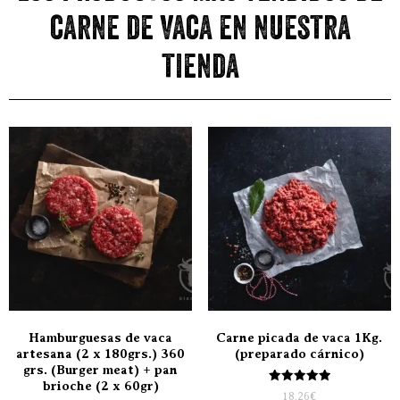
carne de vaca en nuestra
tienda
Hamburguesas de vaca
Carne picada de vaca 1Kg.
artesana (2 x 180grs.) 360
(preparado cárnico)
grs. (Burger meat) + pan
brioche (2 x 60gr)
Valorado
18,26
€