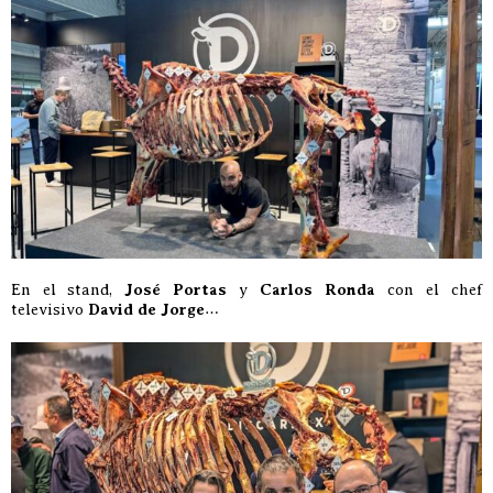
En el stand,
José Portas
y
Carlos Ronda
con el chef
televisivo
David de Jorge
…