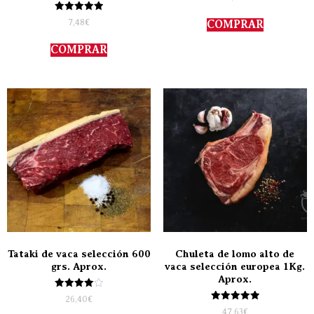
con
5.00
Valorado
de 5
7,48
€
COMPRAR
con
5.00
de 5
COMPRAR
Tataki de vaca selección 600
Chuleta de lomo alto de
grs. Aprox.
vaca selección europea 1Kg.
Aprox.
Valorado
26,40
€
con
Valorado
47,63
€
4.00