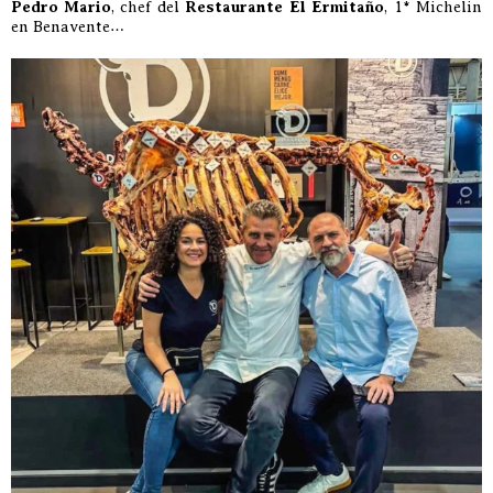
Pedro Mario
, chef del
Restaurante El Ermitaño
, 1* Michelin
en Benavente…