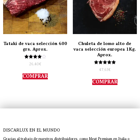
Tataki de vaca selección 600
Chuleta de lomo alto de
grs. Aprox.
vaca selección europea 1Kg.
Aprox.
Valorado
26,40
€
con
Valorado
47,63
€
4.00
con
de 5
COMPRAR
5.00
de 5
COMPRAR
DISCARLUX EN EL MUNDO
Gracias al trabajo de nuestros distribuidores, como Meat Premium en Italia o