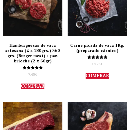
Hamburguesas de vaca
Carne picada de vaca 1Kg.
artesana (2 x 180grs.) 360
(preparado cárnico)
grs. (Burger meat) + pan
brioche (2 x 60gr)
Valorado
18,26
€
con
5.00
Valorado
de 5
7,48
€
COMPRAR
con
5.00
de 5
COMPRAR