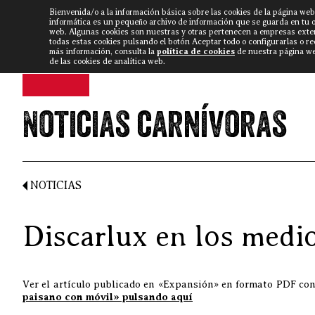
Bienvenida/o a la información básica sobre las cookies de la página web
DISCARLUX
▼
FISTERRA B
NOTICIAS
VÍDEOS
informática es un pequeño archivo de información que se guarda en tu 
web. Algunas cookies son nuestras y otras pertenecen a empresas exte
todas estas cookies pulsando el botón Aceptar todo o configurarlas o r
más información, consulta la
política de cookies
de nuestra página web
de las cookies de analítica web.
Noticias carnívoras
NOTICIAS
Discarlux en los medi
Ver el artículo publicado en «Expansión» en formato PDF con
paisano con móvil» pulsando aquí