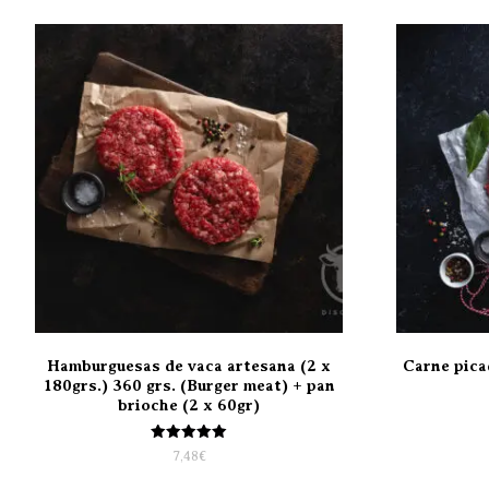
Hamburguesas de vaca artesana (2 x
Carne pica
180grs.) 360 grs. (Burger meat) + pan
brioche (2 x 60gr)
Valorado
7,48
€
con
5.00