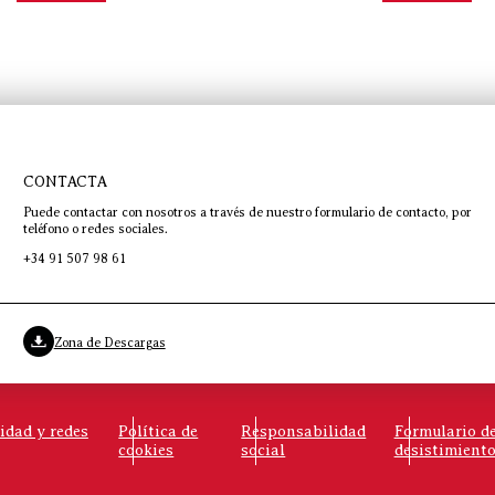
CONTACTA
Puede contactar con nosotros a través de nuestro formulario de contacto, por
teléfono o redes sociales.
+34 91 507 98 61
Zona de Descargas
cidad y redes
Política de
Responsabilidad
Formulario d
cookies
social
desistimient