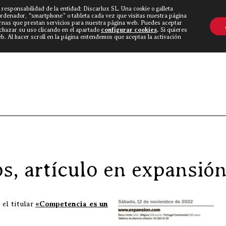
 responsabilidad de la entidad: Discarlux SL. Una cookie o galleta
OVINE WORLD
▼
TIEND
CONTACTO
ordenador, “smartphone” o tableta cada vez que visitas nuestra página
rnas que prestan servicios para nuestra página web. Puedes aceptar
echazar su uso clicando en el apartado
configurar cookies
.
Si quieres
. Al hacer scroll en la página entendemos que aceptas la activación
Discarlux
»
Blog Carnívoro
»
Discarlux 
os, artículo en expansi
 el titular
«Competencia es un