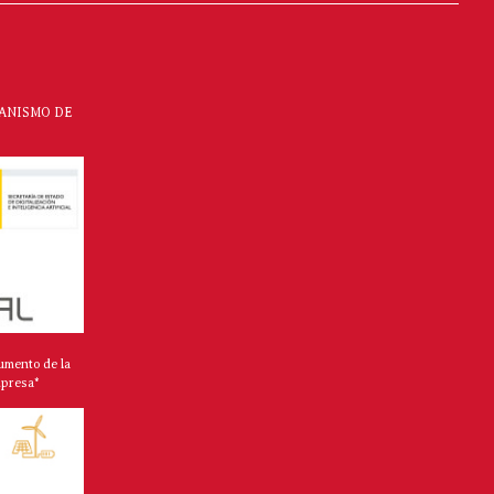
CANISMO DE
umento de la
mpresa*