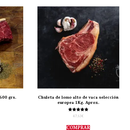
600 grs.
Chuleta de lomo alto de vaca selección
europea 1Kg. Aprox.
Valorado
47,63
€
con
5.00
de 5
COMPRAR