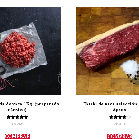
da de vaca 1Kg. (preparado
Tataki de vaca selección 
cárnico)
Aprox.
Valorado
Valorado
18,26
€
26,40
€
con
con
5.00
4.00
de 5
de 5
COMPRAR
COMPRAR