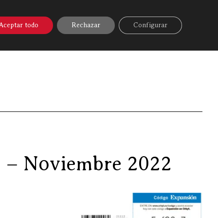
A ONLINE
▼
AYUDA
MI CUENTA
Aceptar todo
Rechazar
Configurar
en los medios, artículo en expansión – Noviembre 2022
ón – Noviembre 2022