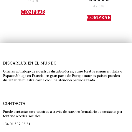
26,40
€
con
Valorado
47,63
€
4.00
con
de 5
COMPRAR
5.00
de 5
COMPRAR
DISCARLUX EN EL MUNDO
Gracias al trabajo de nuestros distribuidores, como Meat Premium en Italia o
Espace Jabugo en Francia, en gran parte de Europa muchos países pueden
disfrutar de nuestra carne con una atención personalizada.
CONTACTA
Puede contactar con nosotros a través de nuestro formulario de contacto, por
teléfono o redes sociales.
+34 91 507 98 61