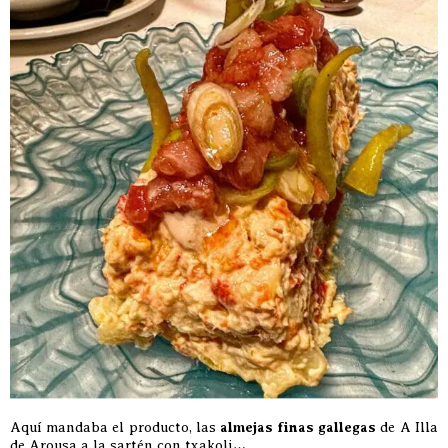
Aquí mandaba el producto, las
almejas finas gallegas
de A Illa
de Arousa a la sartén con txakoli…