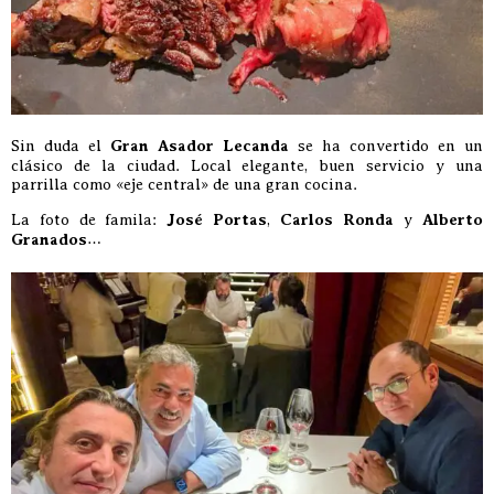
Sin duda el
Gran Asador Lecanda
se ha convertido en un
clásico de la ciudad. Local elegante, buen servicio y una
parrilla como «eje central» de una gran cocina.
La foto de famila:
José Portas
,
Carlos Ronda
y
Alberto
Granados
…