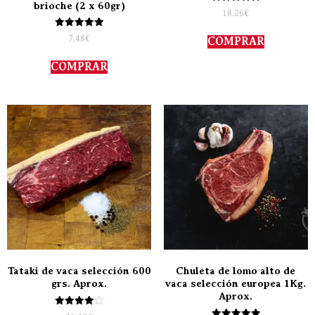
brioche (2 x 60gr)
Valorado
18,26
€
con
5.00
Valorado
de 5
7,48
€
COMPRAR
con
5.00
de 5
COMPRAR
Tataki de vaca selección 600
Chuleta de lomo alto de
grs. Aprox.
vaca selección europea 1Kg.
Aprox.
Valorado