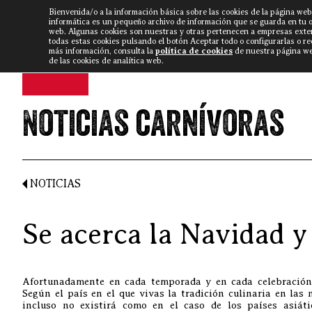
Bienvenida/o a la información básica sobre las cookies de la página web
DISCARLUX
▼
FISTERRA B
NOTICIAS
VÍDEOS
informática es un pequeño archivo de información que se guarda en tu 
web. Algunas cookies son nuestras y otras pertenecen a empresas exte
todas estas cookies pulsando el botón Aceptar todo o configurarlas o r
más información, consulta la
política de cookies
de nuestra página web
de las cookies de analítica web.
Noticias carnívoras
NOTICIAS
Se acerca la Navidad 
Afortunadamente en cada temporada y en cada celebración 
Según el país en el que vivas la tradición culinaria en las 
incluso no existirá como en el caso de los países asiát