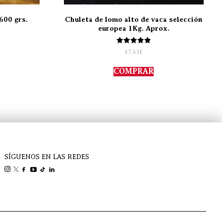
600 grs.
Chuleta de lomo alto de vaca selección
europea 1Kg. Aprox.
Valorado
47,63
€
con
5.00
de 5
COMPRAR
SÍGUENOS EN LAS REDES