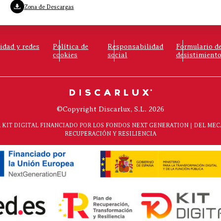
Zona de Descargas
cidad y redes
Política de
Responsabilidad
Formulario d
cookies
social
desistimient
©Copyright Discarlux, S.L. 2026
KIT DIGITAL FINANCIADO POR LOS FONDOS NEXT GENERATION | DEL ME
RECUPERACIÓN Y RESILIENCIA