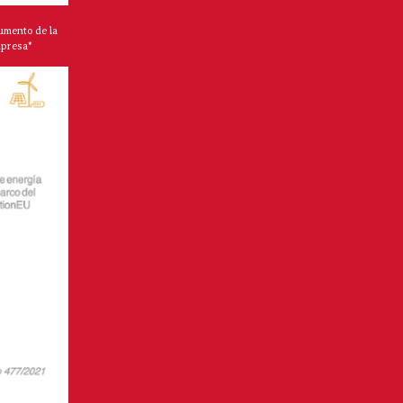
umento de la
mpresa*