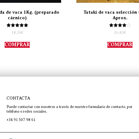
da de vaca 1Kg. (preparado
Tataki de vaca selección 
cárnico)
Aprox.
Valorado
Valorado
18,26
€
26,40
€
con
con
5.00
4.00
de 5
de 5
COMPRAR
COMPRAR
CONTACTA
Puede contactar con nosotros a través de nuestro formulario de contacto, por
teléfono o redes sociales.
+34 91 507 98 61