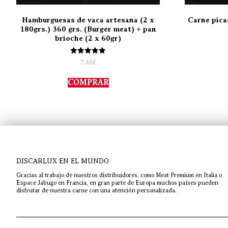
Hamburguesas de vaca artesana (2 x
Carne pica
180grs.) 360 grs. (Burger meat) + pan
brioche (2 x 60gr)
Valorado
7,48
€
con
5.00
de 5
COMPRAR
DISCARLUX EN EL MUNDO
Gracias al trabajo de nuestros distribuidores, como Meat Premium en Italia o
Espace Jabugo en Francia, en gran parte de Europa muchos países pueden
disfrutar de nuestra carne con una atención personalizada.