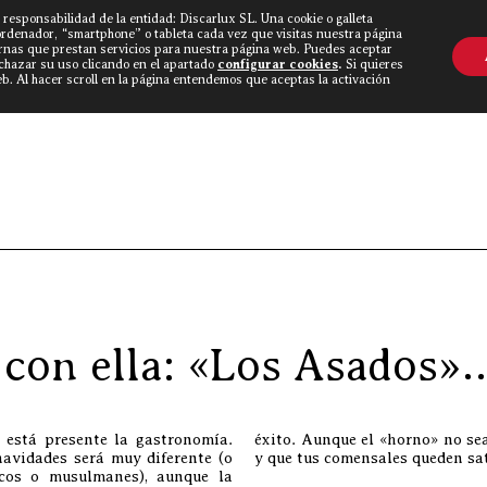
 responsabilidad de la entidad: Discarlux SL. Una cookie o galleta
OVINE WORLD
▼
TIEND
CONTACTO
ordenador, “smartphone” o tableta cada vez que visitas nuestra página
rnas que prestan servicios para nuestra página web. Puedes aceptar
echazar su uso clicando en el apartado
configurar cookies
.
Si quieres
. Al hacer scroll en la página entendemos que aceptas la activación
Discarlux
»
Blog Car
y con ella: «Los Asados»
está presente la gastronomía.
éxito. Aunque el «horno» no se
navidades será muy diferente (o
y que tus comensales queden sa
icos o musulmanes), aunque la