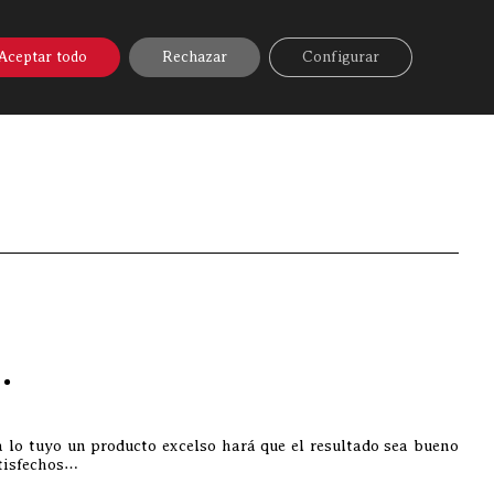
A ONLINE
▼
AYUDA
MI CUENTA
Aceptar todo
Rechazar
Configurar
nívoro
»
Se acerca la Navidad y con ella: “Los Asados”…
…
a lo tuyo un producto excelso hará que el resultado sea bueno
tisfechos…