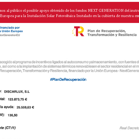
mos al público el posible apoyo obtenido de los fondos NEXT GENERATION del instr
Europea para la Instalación Solar Fotovoltaica Instalado en la cubierta de nuestra e