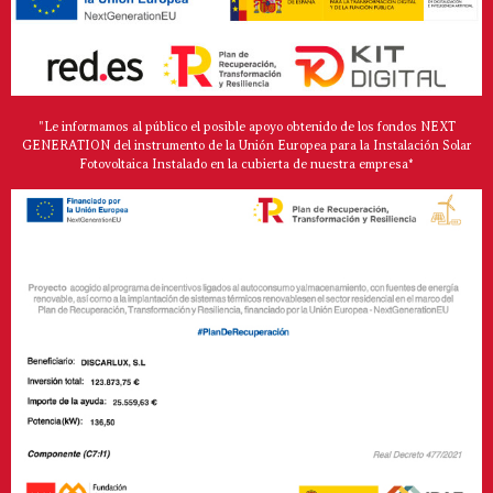
"Le informamos al público el posible apoyo obtenido de los fondos NEXT
GENERATION del instrumento de la Unión Europea para la Instalación Solar
Fotovoltaica Instalado en la cubierta de nuestra empresa*