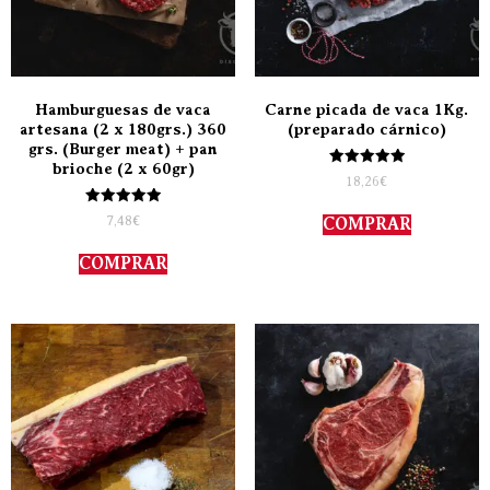
Hamburguesas de vaca
Carne picada de vaca 1Kg.
artesana (2 x 180grs.) 360
(preparado cárnico)
grs. (Burger meat) + pan
brioche (2 x 60gr)
Valorado
18,26
€
con
5.00
Valorado
de 5
7,48
€
COMPRAR
con
5.00
de 5
COMPRAR