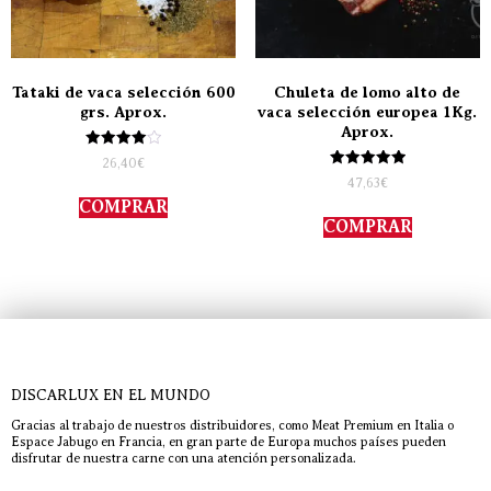
Tataki de vaca selección 600
Chuleta de lomo alto de
grs. Aprox.
vaca selección europea 1Kg.
Aprox.
Valorado
26,40
€
con
Valorado
47,63
€
4.00
con
de 5
COMPRAR
5.00
de 5
COMPRAR
DISCARLUX EN EL MUNDO
Gracias al trabajo de nuestros distribuidores, como Meat Premium en Italia o
Espace Jabugo en Francia, en gran parte de Europa muchos países pueden
disfrutar de nuestra carne con una atención personalizada.