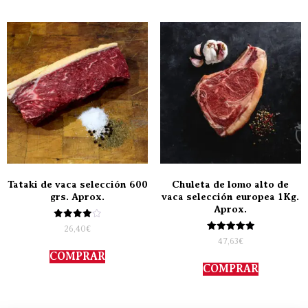
Tataki de vaca selección 600
Chuleta de lomo alto de
grs. Aprox.
vaca selección europea 1Kg.
Aprox.
Valorado
26,40
€
con
Valorado
47,63
€
4.00
con
de 5
COMPRAR
5.00
de 5
COMPRAR