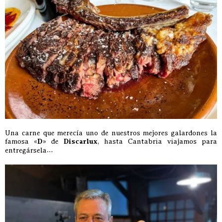
Una carne que merecía uno de nuestros mejores galardones la
famosa «
D
» de
Discarlux
, hasta Cantabria viajamos para
entregársela…