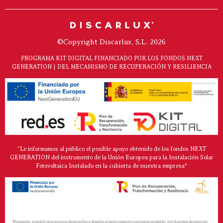
©Copyright Discarlux, S.L. 2026
PROGRAMA KIT DIGITAL FINANCIADO POR LOS FONDOS NEXT
GENERATION | DEL MECANISMO DE RECUPERACIÓN Y RESILIENCIA
"Le informamos al público el posible apoyo obtenido de los fondos NEXT
GENERATION del instrumento de la Unión Europea para la Instalación Solar
Fotovoltaica Instalado en la cubierta de nuestra empresa*