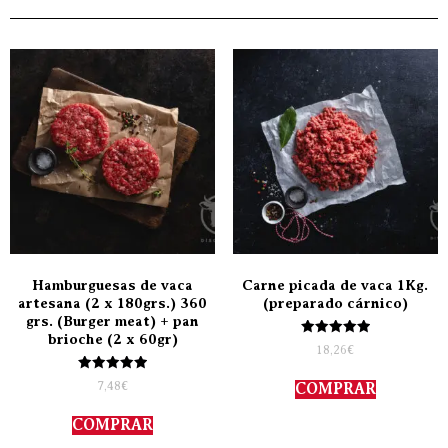
Hamburguesas de vaca
Carne picada de vaca 1Kg.
artesana (2 x 180grs.) 360
(preparado cárnico)
grs. (Burger meat) + pan
brioche (2 x 60gr)
Valorado
18,26
€
con
5.00
Valorado
de 5
7,48
€
COMPRAR
con
5.00
de 5
COMPRAR