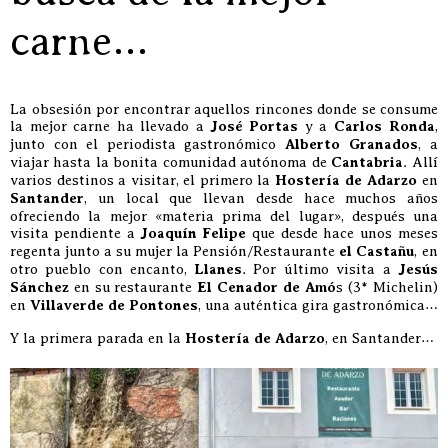
carne…
La obsesión por encontrar aquellos rincones donde se consume
la mejor carne ha llevado a
José Portas
y a
Carlos Ronda
,
junto con el periodista gastronómico
Alberto Granados
, a
viajar hasta la bonita comunidad autónoma de
Cantabria
. Allí
varios destinos a visitar, el primero la
Hostería de Adarzo
en
Santander
, un local que llevan desde hace muchos años
ofreciendo la mejor «materia prima del lugar», después una
visita pendiente a
Joaquín Felipe
que desde hace unos meses
regenta junto a su mujer la Pensión/Restaurante
el Castañu
, en
otro pueblo con encanto,
Llanes
. Por último visita a
Jesús
Sánchez
en su restaurante
El Cenador de Amó
s (3* Michelin)
en
Villaverde de Pontones
, una auténtica gira gastronómica…
Y la primera parada en la
Hostería de Adarzo
, en Santander…