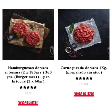
Hamburguesas de vaca
Carne picada de vaca 1Kg.
artesana (2 x 180grs.) 360
(preparado cárnico)
grs. (Burger meat) + pan
brioche (2 x 60gr)
Valorado
18,26
€
con
5.00
Valorado
de 5
7,48
€
COMPRAR
con
5.00
de 5
COMPRAR