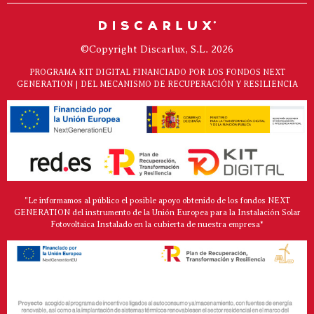
©Copyright Discarlux, S.L. 2026
PROGRAMA KIT DIGITAL FINANCIADO POR LOS FONDOS NEXT
GENERATION | DEL MECANISMO DE RECUPERACIÓN Y RESILIENCIA
"Le informamos al público el posible apoyo obtenido de los fondos NEXT
GENERATION del instrumento de la Unión Europea para la Instalación Solar
Fotovoltaica Instalado en la cubierta de nuestra empresa*