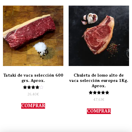
Tataki de vaca selección 600
Chuleta de lomo alto de
grs. Aprox.
vaca selección europea 1Kg.
Aprox.
Valorado
26,40
€
con
Valorado
47,63
€
4.00
con
de 5
COMPRAR
5.00
de 5
COMPRAR