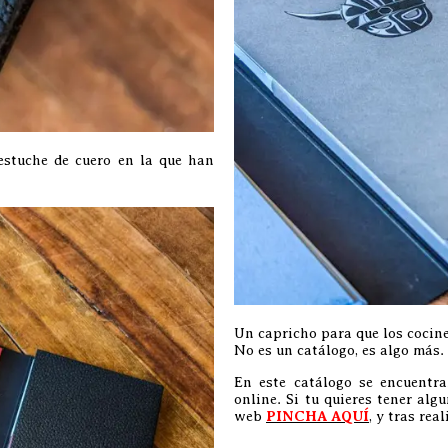
estuche de cuero en la que han
Un capricho para que los cocin
No es un catálogo, es algo más.
En este catálogo se encuentr
online. Si tu quieres tener al
web
PINCHA AQUÍ
, y tras rea