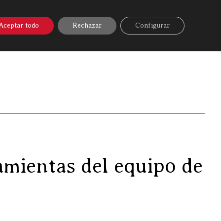
A ONLINE
▼
AYUDA
MI CUENTA
Aceptar todo
Rechazar
Configurar
lux. Mejorando las herramientas del equipo de ventas…
amientas del equipo de