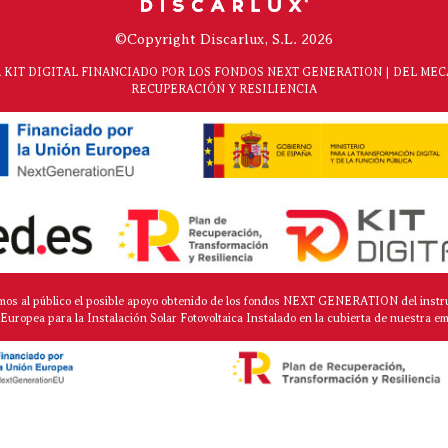
©Copyright Discarlux, S.L. 2026
KIT DIGITAL FINANCIADO POR LOS FONDOS NEXT GENERATION | DEL ME
RECUPERACIÓN Y RESILIENCIA
mos al público el posible apoyo obtenido de los fondos NEXT GENERATION del instr
Europea para la Instalación Solar Fotovoltaica Instalado en la cubierta de nuestra e