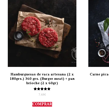
Hamburguesas de vaca artesana (2 x
Carne pica
180grs.) 360 grs. (Burger meat) + pan
brioche (2 x 60gr)
Valorado
7,48
€
con
5.00
de 5
COMPRAR