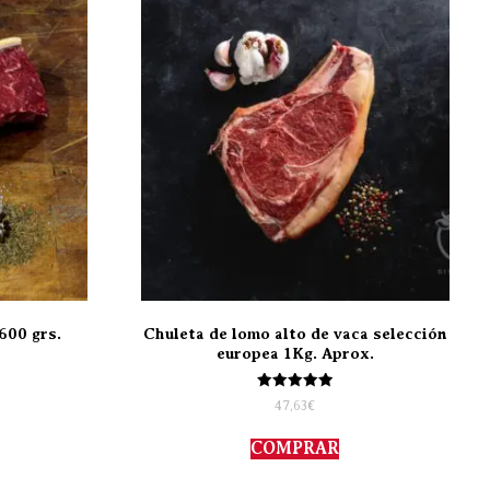
600 grs.
Chuleta de lomo alto de vaca selección
europea 1Kg. Aprox.
Valorado
47,63
€
con
5.00
de 5
COMPRAR