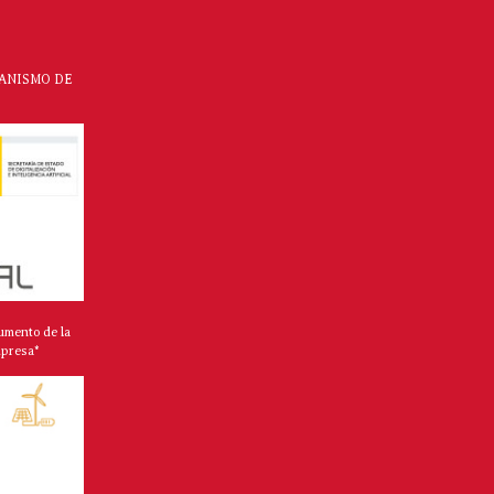
CANISMO DE
umento de la
mpresa*