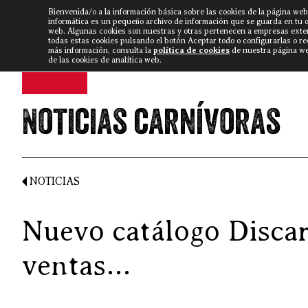
Bienvenida/o a la información básica sobre las cookies de la página web
DISCARLUX
▼
FISTERRA B
NOTICIAS
VÍDEOS
informática es un pequeño archivo de información que se guarda en tu 
web. Algunas cookies son nuestras y otras pertenecen a empresas exte
todas estas cookies pulsando el botón Aceptar todo o configurarlas o r
más información, consulta la
política de cookies
de nuestra página web
de las cookies de analítica web.
Noticias carnívoras
NOTICIAS
Nuevo catálogo Discar
ventas…