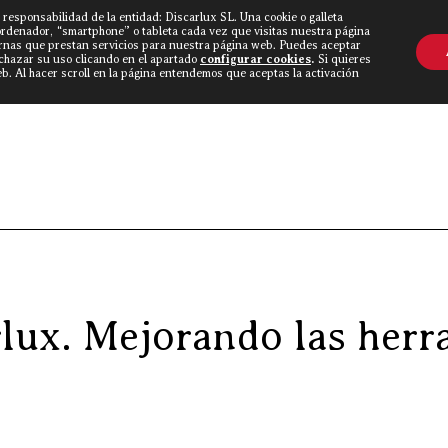
 responsabilidad de la entidad: Discarlux SL. Una cookie o galleta
OVINE WORLD
▼
TIEND
CONTACTO
ordenador, “smartphone” o tableta cada vez que visitas nuestra página
rnas que prestan servicios para nuestra página web. Puedes aceptar
echazar su uso clicando en el apartado
configurar cookies
.
Si quieres
. Al hacer scroll en la página entendemos que aceptas la activación
Discarlux
»
Blog Carnívoro
»
Nuevo catálogo Discar
lux. Mejorando las herr