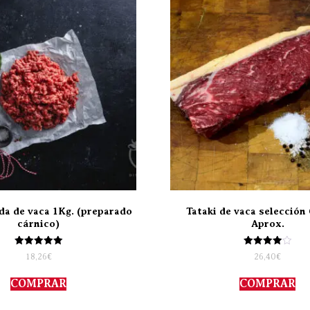
da de vaca 1Kg. (preparado
Tataki de vaca selección 
cárnico)
Aprox.
Valorado
Valorado
18,26
€
26,40
€
con
con
5.00
4.00
de 5
de 5
COMPRAR
COMPRAR