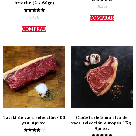
brioche (2 x 60gr)
Valorado
18,26
€
con
5.00
Valorado
de 5
7,48
€
COMPRAR
con
5.00
de 5
COMPRAR
Tataki de vaca selección 600
Chuleta de lomo alto de
grs. Aprox.
vaca selección europea 1Kg.
Aprox.
Valorado