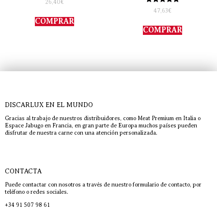
26,40
€
con
Valorado
47,63
€
4.00
con
de 5
COMPRAR
5.00
de 5
COMPRAR
DISCARLUX EN EL MUNDO
Gracias al trabajo de nuestros distribuidores, como Meat Premium en Italia o
Espace Jabugo en Francia, en gran parte de Europa muchos países pueden
disfrutar de nuestra carne con una atención personalizada.
CONTACTA
Puede contactar con nosotros a través de nuestro formulario de contacto, por
teléfono o redes sociales.
+34 91 507 98 61