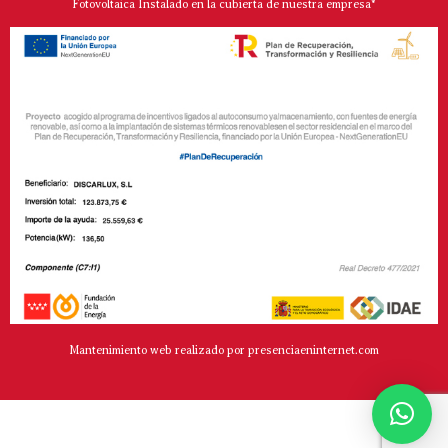
Fotovoltaica Instalado en la cubierta de nuestra empresa*
Mantenimiento web realizado por presenciaeninternet.com