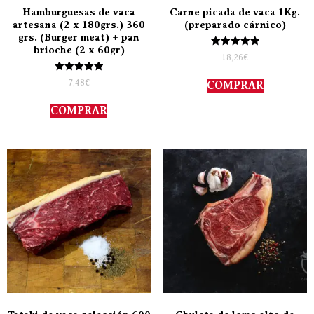
Hamburguesas de vaca
Carne picada de vaca 1Kg.
artesana (2 x 180grs.) 360
(preparado cárnico)
grs. (Burger meat) + pan
brioche (2 x 60gr)
Valorado
18,26
€
con
5.00
Valorado
de 5
7,48
€
COMPRAR
con
5.00
de 5
COMPRAR