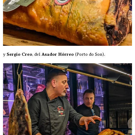
y
Sergio Creo
, del
Asador Hórreo
(Porto do Son).