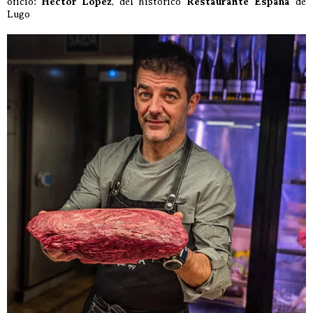
oficio:
Héctor López
, del histórico
Restaurante España
de
Lugo