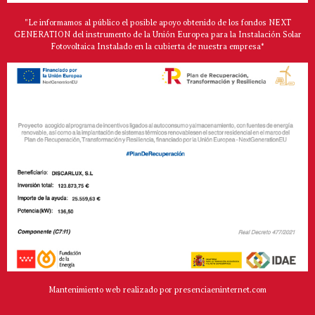
"Le informamos al público el posible apoyo obtenido de los fondos NEXT
GENERATION del instrumento de la Unión Europea para la Instalación Solar
Fotovoltaica Instalado en la cubierta de nuestra empresa*
Mantenimiento web realizado por presenciaeninternet.com