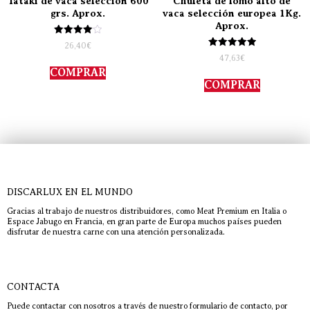
Tataki de vaca selección 600
Chuleta de lomo alto de
grs. Aprox.
vaca selección europea 1Kg.
Aprox.
Valorado
26,40
€
con
Valorado
47,63
€
4.00
con
de 5
COMPRAR
5.00
de 5
COMPRAR
DISCARLUX EN EL MUNDO
Gracias al trabajo de nuestros distribuidores, como Meat Premium en Italia o
Espace Jabugo en Francia, en gran parte de Europa muchos países pueden
disfrutar de nuestra carne con una atención personalizada.
CONTACTA
Puede contactar con nosotros a través de nuestro formulario de contacto, por