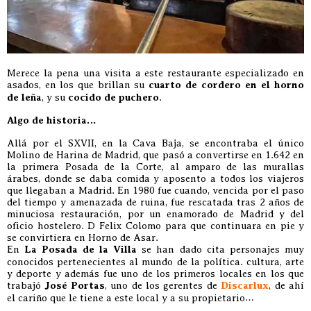
Merece la pena una visita a este restaurante especializado en
asados, en los que brillan su
cuarto de cordero en el horno
de leña
, y su
cocido de puchero
.
Algo de historia…
Allá por el SXVII, en la Cava Baja, se encontraba el único
Molino de Harina de Madrid, que pasó a convertirse en 1.642 en
la primera Posada de la Corte, al amparo de las murallas
árabes, donde se daba comida y aposento a todos los viajeros
que llegaban a Madrid. En 1980 fue cuando, vencida por el paso
del tiempo y amenazada de ruina, fue rescatada tras 2 años de
minuciosa restauración, por un enamorado de Madrid y del
oficio hostelero. D Felix Colomo para que continuara en pie y
se convirtiera en Horno de Asar.
En
La Posada de la Villa
se han dado cita personajes muy
conocidos pertenecientes al mundo de la política. cultura, arte
y deporte y además fue uno de los primeros locales en los que
trabajó
José Portas
, uno de los gerentes de
Discarlux
, de ahí
el cariño que le tiene a este local y a su propietario…