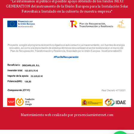
"Le informamos al público el posible apoyo obtenido de los fondos NEXT
GENERATION del instrumento de la Unión Europea para la Instalación Solar
Fotovoltaica Instalado en la cubierta de nuestra empresa*
Mantenimiento web realizado por presenciaeninternet.com