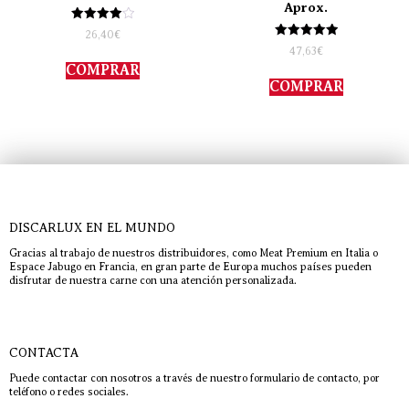
Aprox.
Valorado
26,40
€
con
Valorado
47,63
€
4.00
con
de 5
COMPRAR
5.00
de 5
COMPRAR
DISCARLUX EN EL MUNDO
Gracias al trabajo de nuestros distribuidores, como Meat Premium en Italia o
Espace Jabugo en Francia, en gran parte de Europa muchos países pueden
disfrutar de nuestra carne con una atención personalizada.
CONTACTA
Puede contactar con nosotros a través de nuestro formulario de contacto, por
teléfono o redes sociales.