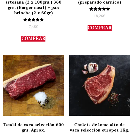
artesana (2 x 180grs.) 360
(preparado cárnico)
grs. (Burger meat) + pan
brioche (2 x 60gr)
Valorado
18,26
€
con
5.00
Valorado
de 5
7,48
€
COMPRAR
con
5.00
de 5
COMPRAR
Tataki de vaca selección 600
Chuleta de lomo alto de
grs. Aprox.
vaca selección europea 1Kg.