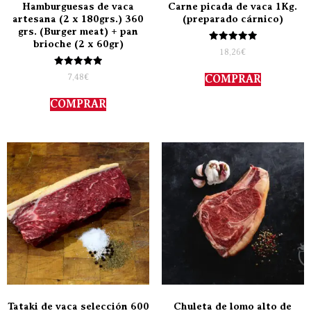
Hamburguesas de vaca
Carne picada de vaca 1Kg.
artesana (2 x 180grs.) 360
(preparado cárnico)
grs. (Burger meat) + pan
brioche (2 x 60gr)
Valorado
18,26
€
con
5.00
Valorado
de 5
7,48
€
COMPRAR
con
5.00
de 5
COMPRAR
Tataki de vaca selección 600
Chuleta de lomo alto de