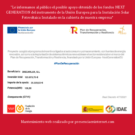
"Le informamos al público el posible apoyo obtenido de los fondos NEXT
GENERATION del instrumento de la Unión Europea para la Instalación Solar
Fotovoltaica Instalado en la cubierta de nuestra empresa*
Mantenimiento web realizado por presenciaeninternet.com