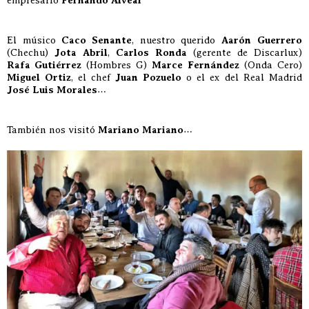
empresario
Fernando Alvear
El músico
Caco Senante
, nuestro querido
Aarón Guerrero
(Chechu)
Jota Abril
,
Carlos Ronda
(gerente de Discarlux)
Rafa Gutiérrez
(Hombres G)
Marce Fernández
(Onda Cero)
Miguel Ortiz
, el chef
Juan Pozuelo
o el ex del Real Madrid
José Luis Morales
…
También nos visitó
Mariano Mariano
…