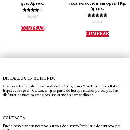
grs. Aprox.
vaca selección europea 1Kg.
Aprox.
Valorado
26,40
€
con
Valorado
47,63
€
4.00
con
de 5
COMPRAR
5.00
de 5
COMPRAR
DISCARLUX EN EL MUNDO
Gracias al trabajo de nuestros distribuidores, como Meat Premium en Italia o
Espace Jabugo en Francia, en gran parte de Europa muchos países pueden
disfrutar de nuestra carne con una atención personalizada.
CONTACTA
Puede contactar con nosotros a través de nuestro formulario de contacto, por