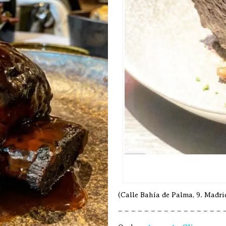
(Calle Bahía de Palma, 9. Madrid
– – – – – – – – – – – – – – – – 