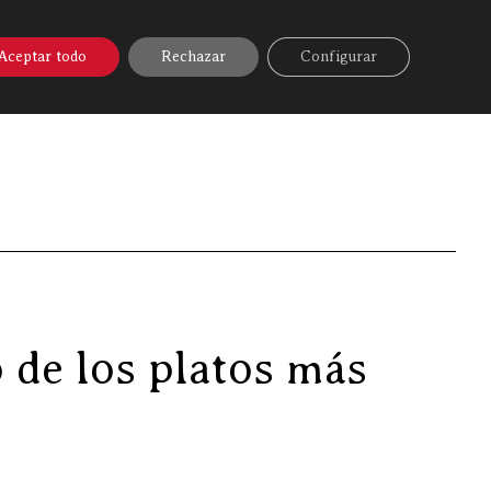
A ONLINE
▼
AYUDA
MI CUENTA
Aceptar todo
Rechazar
Configurar
a madurada de Discarlux, uno de los platos más sabrosos
 de los platos más