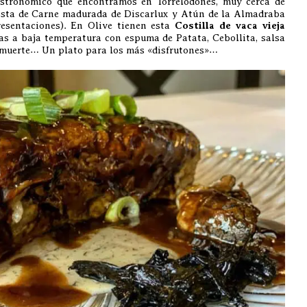
astronómico que encontramos en Torrelodones, muy cerca de
esta de Carne madurada de Discarlux y Atún de la Almadraba
esentaciones). En Olive tienen esta
Costilla de vaca vieja
s a baja temperatura con espuma de Patata, Cebollita, salsa
a muerte… Un plato para los más «disfrutones»…