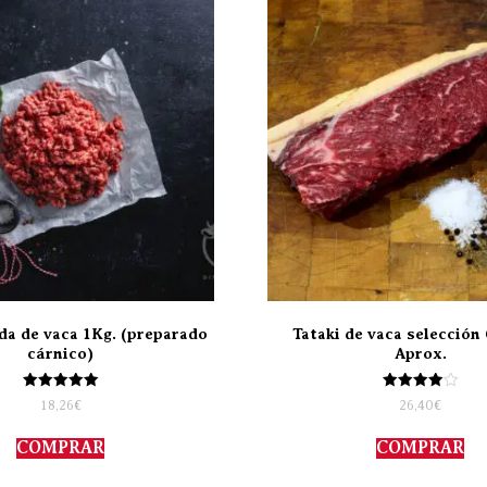
da de vaca 1Kg. (preparado
Tataki de vaca selección 
cárnico)
Aprox.
Valorado
Valorado
18,26
€
26,40
€
con
con
5.00
4.00
de 5
de 5
COMPRAR
COMPRAR