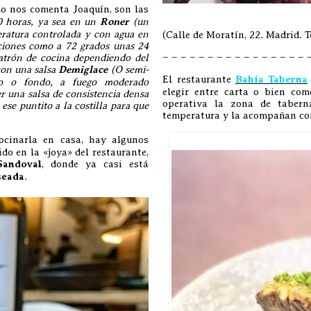
mo nos comenta Joaquín, son las
0 horas, ya sea en un
Roner
(un
ratura controlada y con agua en
(Calle de Moratín, 22. Madrid. T
iones como a 72 grados unas 24
– – – – – – – – – – – – – – – – 
patrón de cocina dependiendo del
con una salsa
Demiglace
(O semi-
El restaurante
Bahía Taberna
do o fondo, a fuego moderado
elegir entre carta o bien co
 una salsa de consistencia densa
operativa la zona de tabern
ese puntito a la costilla para que
temperatura y la acompañan c
ocinarla en casa, hay algunos
do en la «joya» del restaurante,
Sandoval
, donde ya casi está
seada
.