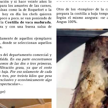
ución y si hace veinte años lo
– – – – – – – – – – – – – – – – 
para los amantes de las carnes,
Otro de los «templos» de la 
lsas como la de Roquefort o la
prepara la costilla a baja temp
, hoy en día los chefs quieren
Según el mismo asegura:
«se 
 poco a poco, se van poniendo de
Angus 100%.
 la
Costilla de vaca madurada
,
ura y con una buena salsa de
lamente de aquellos ejemplares
, donde se seleccionan aquellos
n.
es del departamento comercial y
 falda. En esa parte encontramos
emos de las dos o tres primeras,
ltración grasa, ya que el resto
 baja. Por eso solamente de cada
tres, por treinta kilos que pesa
exclusivo y económicamente algo
 espectacular»…
ipe)