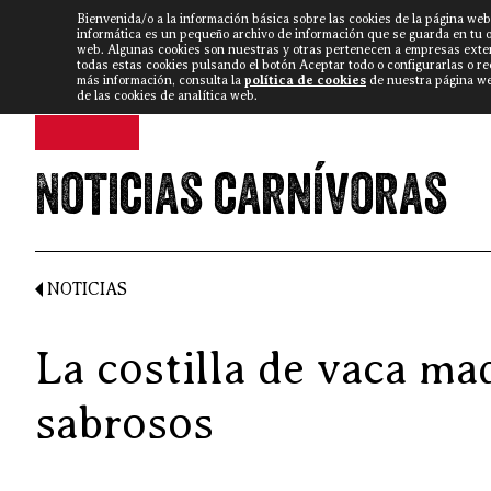
Bienvenida/o a la información básica sobre las cookies de la página web
DISCARLUX
▼
FISTERRA B
NOTICIAS
VÍDEOS
informática es un pequeño archivo de información que se guarda en tu 
web. Algunas cookies son nuestras y otras pertenecen a empresas exte
todas estas cookies pulsando el botón Aceptar todo o configurarlas o r
más información, consulta la
política de cookies
de nuestra página web
de las cookies de analítica web.
Noticias carnívoras
NOTICIAS
La costilla de vaca ma
sabrosos