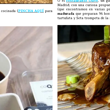
O el
restaurante Olive
, un g
Madrid, con una curiosa propu
(que encontramos en varias pr
 cocinada (
PINCHA AQUÍ
para
madurada
que preparan 96 hora
tartufata y Seta trompeta de l