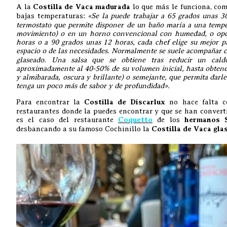
A la
Costilla de Vaca madurada
lo que más le funciona, co
bajas temperaturas:
«Se la puede trabajar a 65 grados unas 3
termostato que permite disponer de un baño maría a una tempe
movimiento) o en un horno convencional con humedad, o opc
horas o a 90 grados unas 12 horas, cada chef elige su mejor 
espacio o de las necesidades. Normalmente se suele acompañar 
glaseado. Una salsa que se obtiene tras reducir un cal
aproximadamente al 40-50% de su volumen inicial, hasta obtener
y almibarada, oscura y brillante) o semejante, que permita darle 
tenga un poco más de sabor y de profundidad».
Para encontrar la
Costilla de Discarlux
no hace falta c
restaurantes donde la puedes encontrar y que se han converti
es el caso del restaurante
Coquetto
de los
hermanos 
desbancando a su famoso Cochinillo la
Costilla de Vaca gla