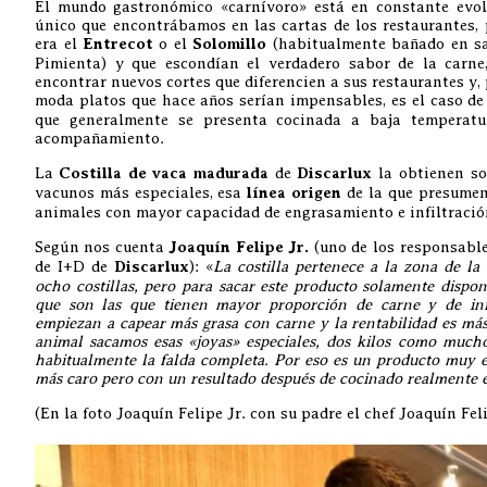
El mundo gastronómico «carnívoro» está en constante evol
único que encontrábamos en las cartas de los restaurantes, 
era el
Entrecot
o el
Solomillo
(habitualmente bañado en sa
Pimienta) y que escondían el verdadero sabor de la carne
encontrar nuevos cortes que diferencien a sus restaurantes y,
moda platos que hace años serían impensables, es el caso de
que generalmente se presenta cocinada a baja temperat
acompañamiento.
La
Costilla de vaca madurada
de
Discarlux
la obtienen so
vacunos más especiales, esa
línea origen
de la que presumen
animales con mayor capacidad de engrasamiento e infiltració
Según nos cuenta
Joaquín Felipe Jr.
(uno de los responsabl
de I+D de
Discarlux
): «
La costilla pertenece a la zona de la
ocho costillas, pero para sacar este producto solamente dispon
que son las que tienen mayor proporción de carne y de infi
empiezan a capear más grasa con carne y la rentabilidad es más
animal sacamos esas «joyas» especiales, dos kilos como mucho 
habitualmente la falda completa. Por eso es un producto muy 
más caro pero con un resultado después de cocinado realmente
(En la foto Joaquín Felipe Jr. con su padre el chef Joaquín Fel