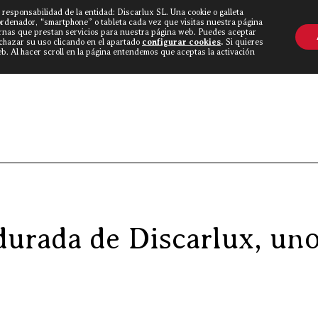
 responsabilidad de la entidad: Discarlux SL. Una cookie o galleta
OVINE WORLD
▼
TIEND
CONTACTO
ordenador, “smartphone” o tableta cada vez que visitas nuestra página
rnas que prestan servicios para nuestra página web. Puedes aceptar
echazar su uso clicando en el apartado
configurar cookies
.
Si quieres
. Al hacer scroll en la página entendemos que aceptas la activación
Discarlux
»
Blog Carnívoro
»
La costilla de vac
durada de Discarlux, uno