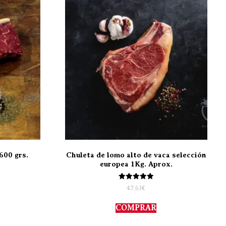
600 grs.
Chuleta de lomo alto de vaca selección
europea 1Kg. Aprox.
Valorado
47,63
€
con
5.00
de 5
COMPRAR