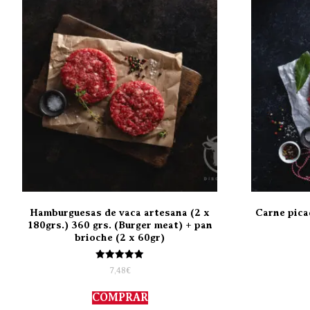
Hamburguesas de vaca artesana (2 x
Carne pica
180grs.) 360 grs. (Burger meat) + pan
brioche (2 x 60gr)
Valorado
7,48
€
con
5.00
de 5
COMPRAR