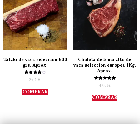
Tataki de vaca selección 600
Chuleta de lomo alto de
grs. Aprox.
vaca selección europea 1Kg.
Aprox.
Valorado
26,40
€
con
Valorado
47,63
€
4.00
con
de 5
COMPRAR
5.00
de 5
COMPRAR