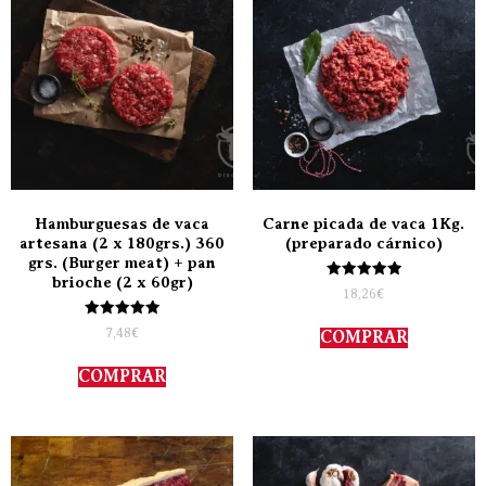
Hamburguesas de vaca
Carne picada de vaca 1Kg.
artesana (2 x 180grs.) 360
(preparado cárnico)
grs. (Burger meat) + pan
brioche (2 x 60gr)
Valorado
18,26
€
con
5.00
Valorado
de 5
7,48
€
COMPRAR
con
5.00
de 5
COMPRAR