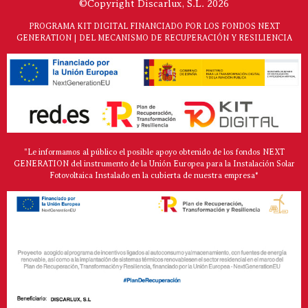
©Copyright Discarlux, S.L. 2026
PROGRAMA KIT DIGITAL FINANCIADO POR LOS FONDOS NEXT
GENERATION | DEL MECANISMO DE RECUPERACIÓN Y RESILIENCIA
"Le informamos al público el posible apoyo obtenido de los fondos NEXT
GENERATION del instrumento de la Unión Europea para la Instalación Solar
Fotovoltaica Instalado en la cubierta de nuestra empresa*