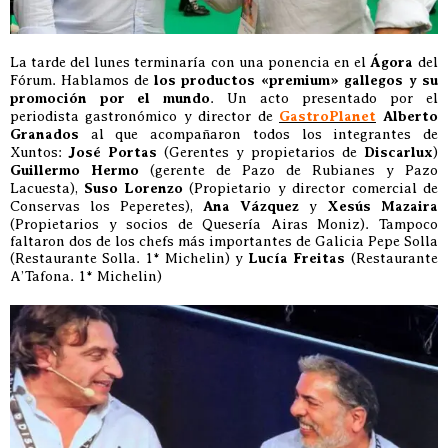
La tarde del lunes terminaría con una ponencia en el
Ágora
del
Fórum. Hablamos de
los productos «premium» gallegos y su
promoción por el mundo
. Un acto presentado por el
periodista gastronómico y director de
GastroPlanet
Alberto
Granados
al que acompañaron todos los integrantes de
Xuntos:
José Portas
(Gerentes y propietarios de
Discarlux
)
Guillermo Hermo
(gerente de Pazo de Rubianes y Pazo
Lacuesta),
Suso Lorenzo
(Propietario y director comercial de
Conservas los Peperetes),
Ana Vázquez
y
Xesús Mazaira
(Propietarios y socios de Quesería Airas Moniz). Tampoco
faltaron dos de los chefs más importantes de Galicia Pepe Solla
(Restaurante Solla. 1* Michelin) y
Lucía Freitas
(Restaurante
A’Tafona. 1* Michelin)