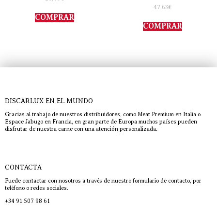
con
Valorado
47,63
€
4.00
con
de 5
COMPRAR
5.00
de 5
COMPRAR
DISCARLUX EN EL MUNDO
Gracias al trabajo de nuestros distribuidores, como Meat Premium en Italia o
Espace Jabugo en Francia, en gran parte de Europa muchos países pueden
disfrutar de nuestra carne con una atención personalizada.
CONTACTA
Puede contactar con nosotros a través de nuestro formulario de contacto, por
teléfono o redes sociales.
+34 91 507 98 61