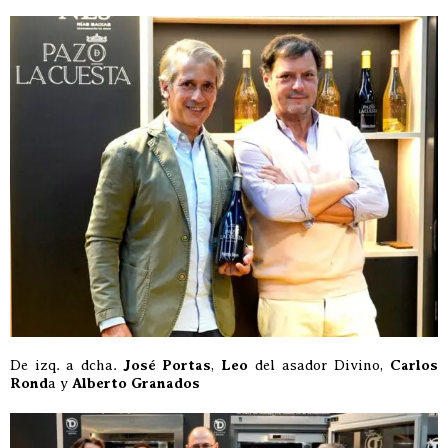
De izq. a dcha.
José Portas
,
Leo
del asador Divino,
Carlos
Rond
a y
Alberto Granados