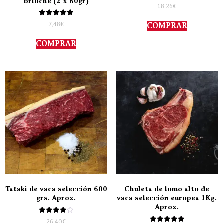
brioche (2 x 60gr)
Valorado
18,26
€
con
5.00
Valorado
de 5
7,48
€
COMPRAR
con
5.00
de 5
COMPRAR
Tataki de vaca selección 600
Chuleta de lomo alto de
grs. Aprox.
vaca selección europea 1Kg.
Aprox.
Valorado
26,40
€