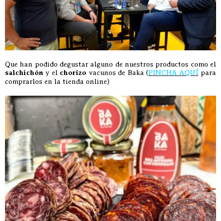
Que han podido degustar alguno de nuestros productos como el
salchichón
y el
chorizo
vacunos de Baka (
PINCHA AQUÍ
para
comprarlos en la tienda online)