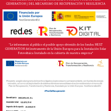
GENERATION | DEL MECANISMO DE RECUPERACIÓN Y RESILIENCIA
"Le informamos al público el posible apoyo obtenido de los fondos NEXT
GENERATION del instrumento de la Unión Europea para la Instalación Solar
Fotovoltaica Instalado en la cubierta de nuestra empresa*