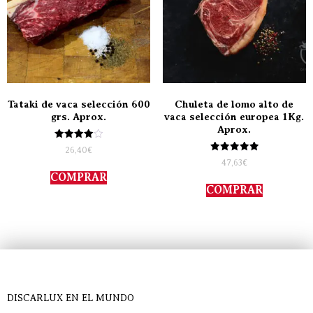
Tataki de vaca selección 600
Chuleta de lomo alto de
grs. Aprox.
vaca selección europea 1Kg.
Aprox.
Valorado
26,40
€
con
Valorado
47,63
€
4.00
con
de 5
COMPRAR
5.00
de 5
COMPRAR
DISCARLUX EN EL MUNDO