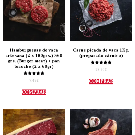
Hamburguesas de vaca
Carne picada de vaca 1Kg.
artesana (2 x 180grs.) 360
(preparado cárnico)
grs. (Burger meat) + pan
brioche (2 x 60gr)
Valorado
18,26
€
con
5.00
Valorado
de 5
7,48
€
COMPRAR
con
5.00
de 5
COMPRAR