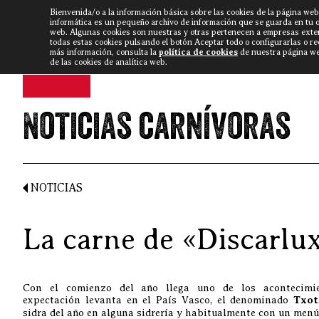
Bienvenida/o a la información básica sobre las cookies de la página web
DISCARLUX
▼
FISTERRA B
NOTICIAS
VÍDEOS
informática es un pequeño archivo de información que se guarda en tu 
web. Algunas cookies son nuestras y otras pertenecen a empresas exte
todas estas cookies pulsando el botón Aceptar todo o configurarlas o r
más información, consulta la
política de cookies
de nuestra página web
de las cookies de analítica web.
Noticias carnívoras
NOTICIAS
La carne de «Discarlu
Con el comienzo del año llega uno de los acontecimi
expectación levanta en el País Vasco, el denominado
Txo
sidra del año en alguna sidrería y habitualmente con un menú