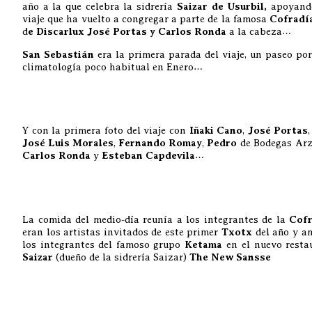
año a la que celebra la sidrería
Saizar de Usurbil,
apoyand
viaje que ha vuelto a congregar a parte de la famosa
Cofradí
d
e Discarlux José Portas y Carlos Ronda
a la cabeza…
San Sebastián
era la primera parada del viaje, un paseo po
climatología poco habitual en Enero…
Y con la primera foto del viaje con
Iñaki Cano
,
José Portas
,
José Luis Morales
,
Fernando Romay
,
Pedro
de Bodegas Ar
Carlos Ronda
y
Esteban Capdevila
…
La comida del medio-día reunía a los integrantes de la
Cofr
eran los artistas invitados de este primer
Txotx
del año y a
los integrantes del famoso grupo
Ketama
en el nuevo resta
Saizar
(dueño de la sidrería Saizar)
The New Sansse