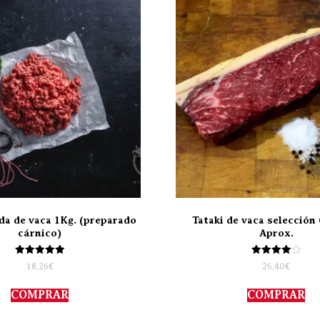
da de vaca 1Kg. (preparado
Tataki de vaca selección 
cárnico)
Aprox.
Valorado
Valorado
18,26
€
26,40
€
con
con
5.00
4.00
de 5
de 5
COMPRAR
COMPRAR