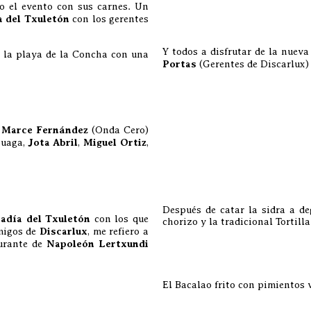
o el evento con sus carnes. Un
a del Txuletón
con los gerentes
Y todos a disfrutar de la nuev
r la playa de la Concha con una
Portas
(Gerentes de Discarlux)
Marce Fernández
(Onda Cero)
zuaga,
Jota Abril
,
Miguel Ortiz
,
Después de catar la sidra a d
adía del Txuletón
con los que
chorizo y la tradicional Tortill
migos de
Discarlux
, me refiero a
urante de
Napoleón Lertxundi
El Bacalao frito con pimientos v