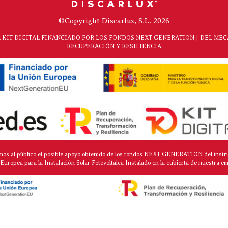
©Copyright Discarlux, S.L. 2026
KIT DIGITAL FINANCIADO POR LOS FONDOS NEXT GENERATION | DEL ME
RECUPERACIÓN Y RESILIENCIA
mos al público el posible apoyo obtenido de los fondos NEXT GENERATION del instr
Europea para la Instalación Solar Fotovoltaica Instalado en la cubierta de nuestra e