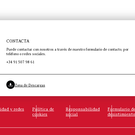
CONTACTA
Puede contactar con nosotros a través de nuestro formulario de contacto, por
teléfono o redes sociales.
+34 91 507 98 61
Zona de Descargas
cidad y redes
Política de
Responsabilidad
Formulario d
cookies
social
desistimient