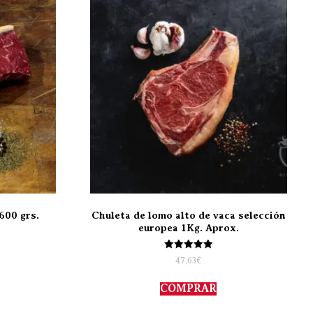
600 grs.
Chuleta de lomo alto de vaca selección
europea 1Kg. Aprox.
Valorado
47,63
€
con
5.00
de 5
COMPRAR