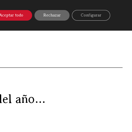
A ONLINE
▼
AYUDA
MI CUENTA
Aceptar todo
Rechazar
Configurar
La carne de «Discarlux» en el primer «Txotx» del año…
 del año…