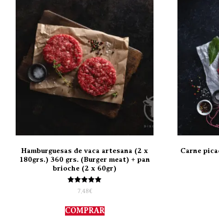
Hamburguesas de vaca artesana (2 x
Carne pica
180grs.) 360 grs. (Burger meat) + pan
brioche (2 x 60gr)
Valorado
7,48
€
con
5.00
de 5
COMPRAR