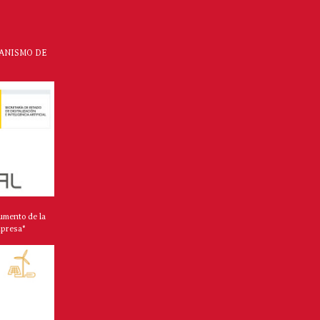
CANISMO DE
umento de la
mpresa*