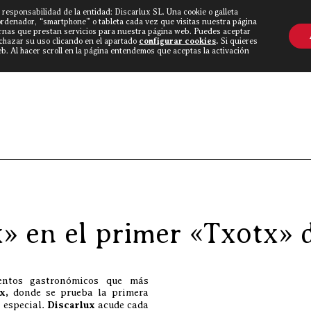
 responsabilidad de la entidad: Discarlux SL. Una cookie o galleta
OVINE WORLD
▼
TIEND
CONTACTO
ordenador, “smartphone” o tableta cada vez que visitas nuestra página
rnas que prestan servicios para nuestra página web. Puedes aceptar
echazar su uso clicando en el apartado
configurar cookies
.
Si quieres
. Al hacer scroll en la página entendemos que aceptas la activación
Discarlux
»
Blog Carnívoro
»
x» en el primer «Txotx»
entos gastronómicos que más
tx,
donde se prueba la primera
 especial.
Discarlux
acude cada