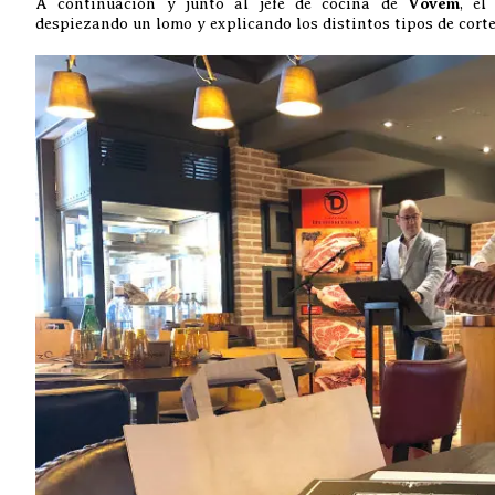
A continuación y junto al jefe de cocina de
Vovem
, el
despiezando un lomo y explicando los distintos tipos de cort