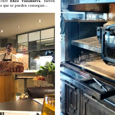
 chef
Enzo Villanueva
, fueron
es que se pueden conseguir…