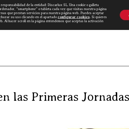
 responsabilidad de la entidad: Discarlux SL. Una cookie o galleta
OVINE WORLD
▼
TIEND
CONTACTO
ordenador, “smartphone” o tableta cada vez que visitas nuestra página
rnas que prestan servicios para nuestra página web. Puedes aceptar
echazar su uso clicando en el apartado
configurar cookies
.
Si quieres
. Al hacer scroll en la página entendemos que aceptas la activación
Discarlux
»
Blog Carnívoro
»
“Discarlux” participa en las 
 en las Primeras Jornada