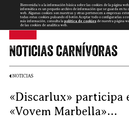
Bienvenida/o a la información básica sobre las cookies de la página web
DISCARLUX
▼
FISTERRA B
NOTICIAS
VÍDEOS
informática es un pequeño archivo de información que se guarda en tu 
web. Algunas cookies son nuestras y otras pertenecen a empresas exte
todas estas cookies pulsando el botón Aceptar todo o configurarlas o r
más información, consulta la
política de cookies
de nuestra página web
de las cookies de analítica web.
Noticias carnívoras
NOTICIAS
«Discarlux» participa
«Vovem Marbella»…