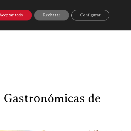
A ONLINE
▼
AYUDA
MI CUENTA
Aceptar todo
Rechazar
Configurar
Primeras Jornadas Gastronómicas de “Vovem Marbella”…
s Gastronómicas de