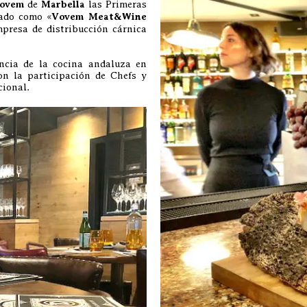
Vovem
de
Marbella
las Primeras
zado como «
Vovem Meat&Wine
mpresa de distribucción cárnica
ncia de la cocina andaluza en
on la participación de Chefs y
cional.