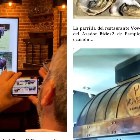
La parrilla del restaurante
Vov
del Asador
Bidea2
de Pamplon
ocasión…