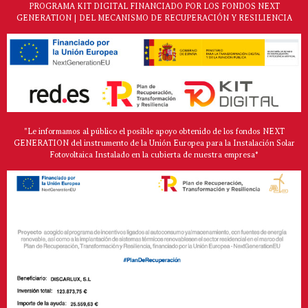
PROGRAMA KIT DIGITAL FINANCIADO POR LOS FONDOS NEXT
GENERATION | DEL MECANISMO DE RECUPERACIÓN Y RESILIENCIA
"Le informamos al público el posible apoyo obtenido de los fondos NEXT
GENERATION del instrumento de la Unión Europea para la Instalación Solar
Fotovoltaica Instalado en la cubierta de nuestra empresa*