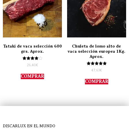
Tataki de vaca selección 600
Chuleta de lomo alto de
grs. Aprox.
vaca selección europea 1Kg.
Aprox.
Valorado
26,40
€
con
Valorado
47,63
€
4.00
con
de 5
COMPRAR
5.00
de 5
COMPRAR
DISCARLUX EN EL MUNDO