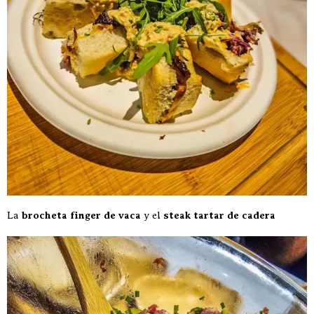
La
brocheta finger de vaca
y el
steak tartar de cadera