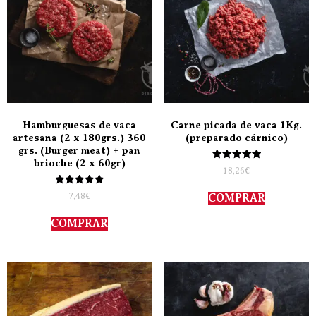
Hamburguesas de vaca
Carne picada de vaca 1Kg.
artesana (2 x 180grs.) 360
(preparado cárnico)
grs. (Burger meat) + pan
brioche (2 x 60gr)
Valorado
18,26
€
con
5.00
Valorado
de 5
7,48
€
COMPRAR
con
5.00
de 5
COMPRAR