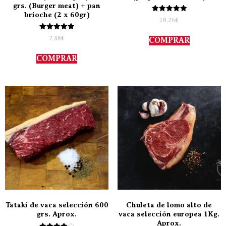
grs. (Burger meat) + pan
brioche (2 x 60gr)
Valorado
18,26
€
con
5.00
Valorado
de 5
7,48
€
COMPRAR
con
5.00
de 5
COMPRAR
Tataki de vaca selección 600
Chuleta de lomo alto de
grs. Aprox.
vaca selección europea 1Kg.
Aprox.