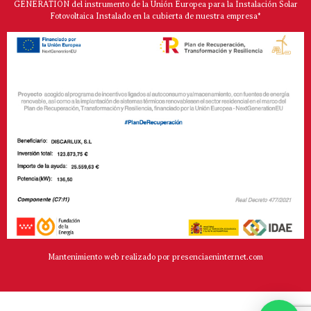
GENERATION del instrumento de la Unión Europea para la Instalación Solar
Fotovoltaica Instalado en la cubierta de nuestra empresa*
Mantenimiento web realizado por presenciaeninternet.com