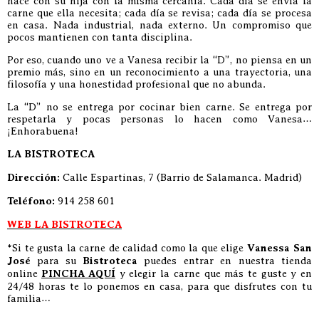
hace con su hija con la misma cercanía. Cada día se envía la
carne que ella necesita; cada día se revisa; cada día se procesa
en casa. Nada industrial, nada externo. Un compromiso que
pocos mantienen con tanta disciplina.
Por eso, cuando uno ve a Vanesa recibir la “D”, no piensa en un
premio más, sino en un reconocimiento a una trayectoria, una
filosofía y una honestidad profesional que no abunda.
La “D” no se entrega por cocinar bien carne. Se entrega por
respetarla y pocas personas lo hacen como Vanesa…
¡Enhorabuena!
LA BISTROTECA
Dirección:
Calle Espartinas, 7 (Barrio de Salamanca. Madrid)
Teléfono:
914 258 601
WEB LA BISTROTECA
*Si te gusta la carne de calidad como la que elige
Vanessa San
José
para su
Bistroteca
puedes entrar en nuestra tienda
online
PINCHA AQUÍ
y elegir la carne que más te guste y en
24/48 horas te lo ponemos en casa, para que disfrutes con tu
familia…