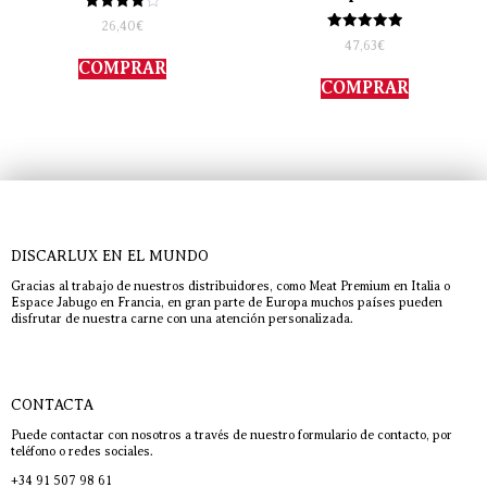
Valorado
26,40
€
con
Valorado
47,63
€
4.00
con
de 5
COMPRAR
5.00
de 5
COMPRAR
DISCARLUX EN EL MUNDO
Gracias al trabajo de nuestros distribuidores, como Meat Premium en Italia o
Espace Jabugo en Francia, en gran parte de Europa muchos países pueden
disfrutar de nuestra carne con una atención personalizada.
CONTACTA
Puede contactar con nosotros a través de nuestro formulario de contacto, por
teléfono o redes sociales.
+34 91 507 98 61