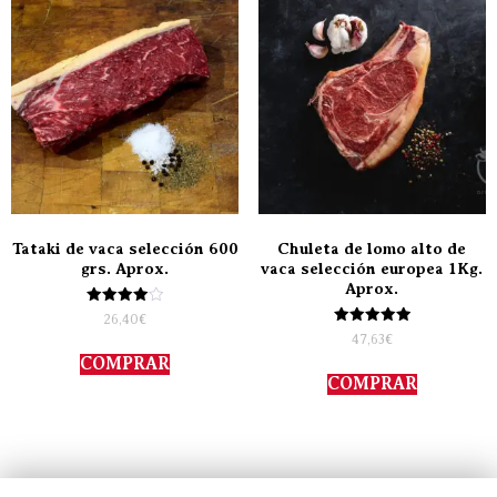
Tataki de vaca selección 600
Chuleta de lomo alto de
grs. Aprox.
vaca selección europea 1Kg.
Aprox.
Valorado
26,40
€
con
Valorado
47,63
€
4.00
con
de 5
COMPRAR
5.00
de 5
COMPRAR