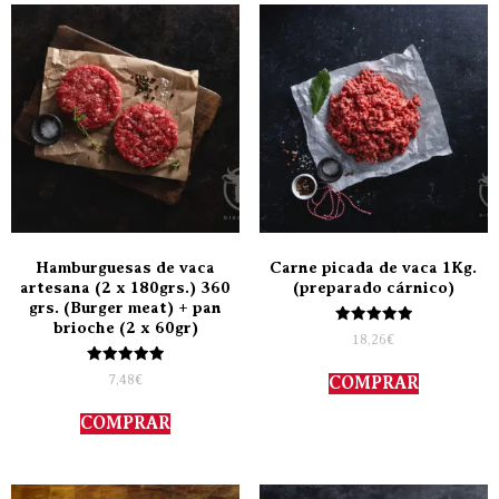
Hamburguesas de vaca
Carne picada de vaca 1Kg.
artesana (2 x 180grs.) 360
(preparado cárnico)
grs. (Burger meat) + pan
brioche (2 x 60gr)
Valorado
18,26
€
con
5.00
Valorado
de 5
7,48
€
COMPRAR
con
5.00
de 5
COMPRAR