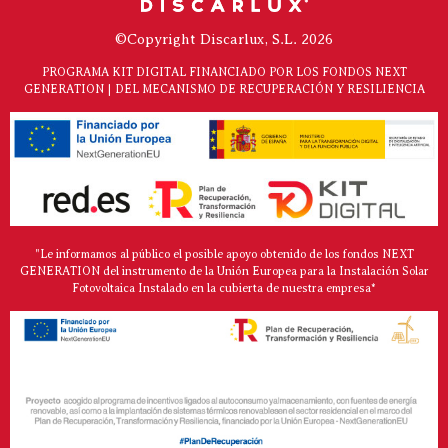
©Copyright Discarlux, S.L. 2026
PROGRAMA KIT DIGITAL FINANCIADO POR LOS FONDOS NEXT
GENERATION | DEL MECANISMO DE RECUPERACIÓN Y RESILIENCIA
"Le informamos al público el posible apoyo obtenido de los fondos NEXT
GENERATION del instrumento de la Unión Europea para la Instalación Solar
Fotovoltaica Instalado en la cubierta de nuestra empresa*