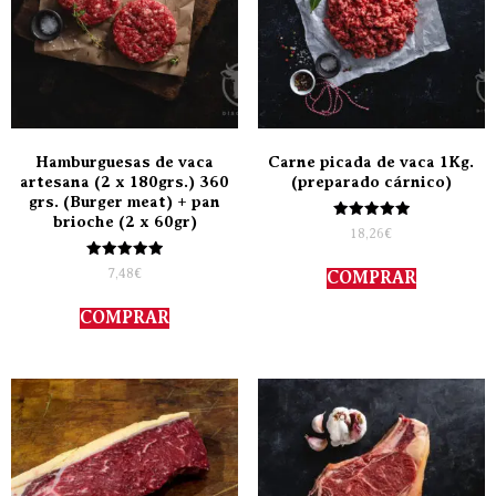
Hamburguesas de vaca
Carne picada de vaca 1Kg.
artesana (2 x 180grs.) 360
(preparado cárnico)
grs. (Burger meat) + pan
brioche (2 x 60gr)
Valorado
18,26
€
con
5.00
Valorado
de 5
7,48
€
COMPRAR
con
5.00
de 5
COMPRAR