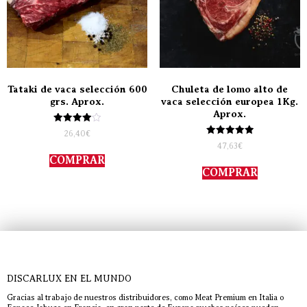
Tataki de vaca selección 600
Chuleta de lomo alto de
grs. Aprox.
vaca selección europea 1Kg.
Aprox.
Valorado
26,40
€
con
Valorado
47,63
€
4.00
con
de 5
COMPRAR
5.00
de 5
COMPRAR
DISCARLUX EN EL MUNDO
Gracias al trabajo de nuestros distribuidores, como Meat Premium en Italia o