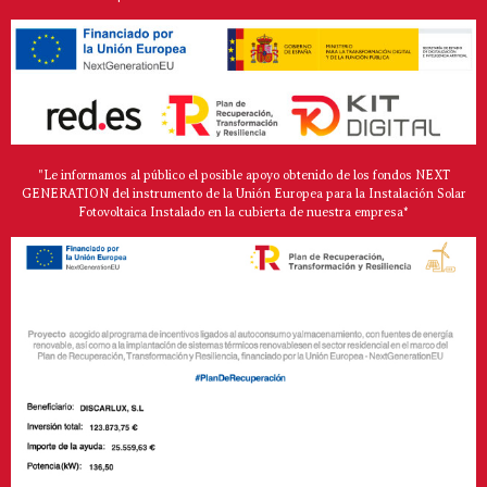
"Le informamos al público el posible apoyo obtenido de los fondos NEXT
GENERATION del instrumento de la Unión Europea para la Instalación Solar
Fotovoltaica Instalado en la cubierta de nuestra empresa*