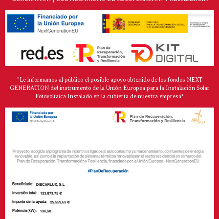
"Le informamos al público el posible apoyo obtenido de los fondos NEXT
GENERATION del instrumento de la Unión Europea para la Instalación Solar
Fotovoltaica Instalado en la cubierta de nuestra empresa*