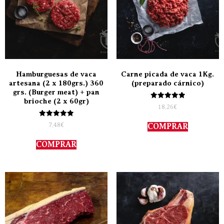
Hamburguesas de vaca
Carne picada de vaca 1Kg.
artesana (2 x 180grs.) 360
(preparado cárnico)
grs. (Burger meat) + pan
brioche (2 x 60gr)
Valorado
18,26
€
con
5.00
Valorado
de 5
7,48
€
COMPRAR
con
5.00
de 5
COMPRAR