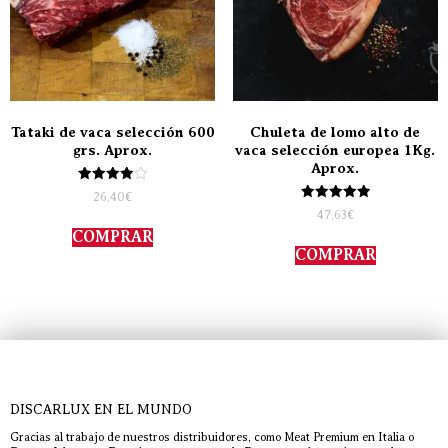
Tataki de vaca selección 600
Chuleta de lomo alto de
grs. Aprox.
vaca selección europea 1Kg.
Aprox.
Valorado
26,40
€
con
Valorado
47,63
€
4.00
con
de 5
COMPRAR
5.00
de 5
COMPRAR
DISCARLUX EN EL MUNDO
Gracias al trabajo de nuestros distribuidores, como Meat Premium en Italia o