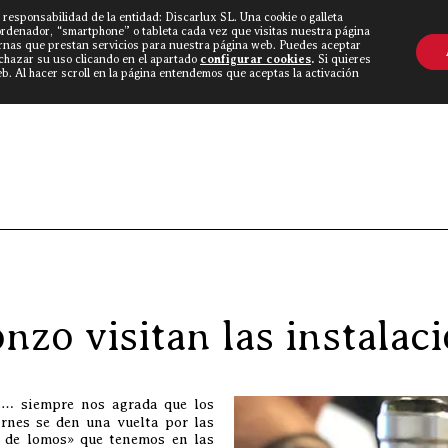
 responsabilidad de la entidad: Discarlux SL. Una cookie o galleta
OVINE WORLD
▼
TIEND
CONTACTO
ordenador, “smartphone” o tableta cada vez que visitas nuestra página
rnas que prestan servicios para nuestra página web. Puedes aceptar
echazar su uso clicando en el apartado
configurar cookies
.
Si quieres
. Al hacer scroll en la página entendemos que aceptas la activación
Discarlux
»
Blog Carnívoro
»
El Gran Wy
zo visitan las instalac
s… siempre nos agrada que los
rnes se den una vuelta por las
r de lomos» que tenemos en las