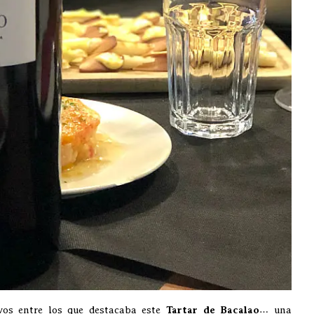
vos entre los que destacaba este
Tartar de Bacalao
… una