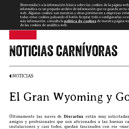
Bienvenida/o a la información básica sobre las cookies de la página web
DISCARLUX
▼
FISTERRA B
NOTICIAS
VÍDEOS
informática es un pequeño archivo de información que se guarda en tu 
web. Algunas cookies son nuestras y otras pertenecen a empresas exte
todas estas cookies pulsando el botón Aceptar todo o configurarlas o r
más información, consulta la
política de cookies
de nuestra página web
de las cookies de analítica web.
Noticias carnívoras
NOTICIAS
El Gran Wyoming y Gon
Últimamente las naves de
Discarlux
están muy solicitada
amigos y profesionales que son aficionados a las buenas ca
instalaciones y casi todos, quedan fascinados con ese «ma