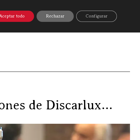
A ONLINE
▼
AYUDA
MI CUENTA
Aceptar todo
Rechazar
Configurar
oming y Gonzo visitan las instalaciones de Discarlux…
iones de Discarlux…