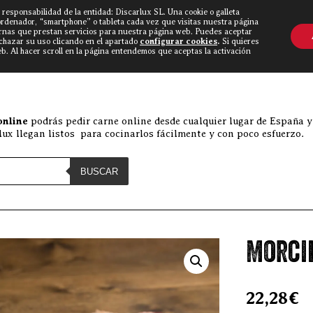
 responsabilidad de la entidad: Discarlux SL. Una cookie o galleta
OVINE WORLD
▼
TIEND
CONTACTO
ordenador, “smartphone” o tableta cada vez que visitas nuestra página
rnas que prestan servicios para nuestra página web. Puedes aceptar
echazar su uso clicando en el apartado
configurar cookies
.
Si quieres
. Al hacer scroll en la página entendemos que aceptas la activación
Discarlux
online
podrás pedir carne online desde cualquier lugar de España y
ux llegan listos para cocinarlos fácilmente y con poco esfuerzo.
BUSCAR
Morcil
22,28
€