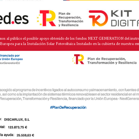
mos al público el posible apoyo obtenido de los fondos NEXT GENERATION del instr
Europea para la Instalación Solar Fotovoltaica Instalado en la cubierta de nuestra e