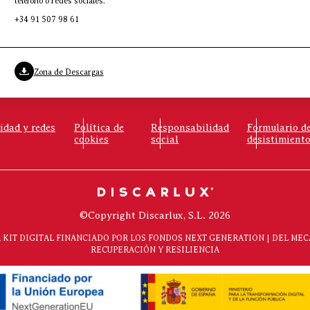
teléfono o redes sociales.
+34 91 507 98 61
Zona de Descargas
cidad y redes
Política de
Responsabilidad
Formulario d
cookies
social
desistimient
©Copyright Discarlux, S.L. 2026
KIT DIGITAL FINANCIADO POR LOS FONDOS NEXT GENERATION | DEL ME
RECUPERACIÓN Y RESILIENCIA