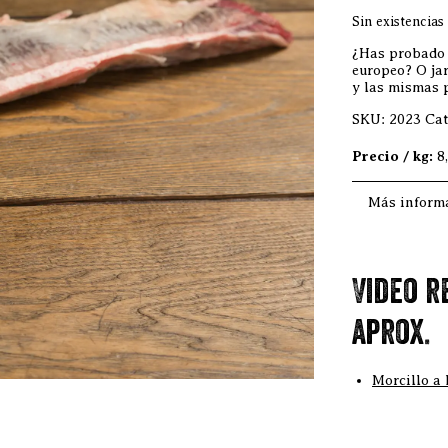
Sin existencias
¿Has probado a
europeo? O ja
y las mismas p
SKU:
2023
Cat
Precio / kg:
8
Más inform
Video r
aprox.
Morcillo a 