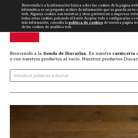
Bienvenida/o a la información básica sobre las cookies de la página web
DISCARLUX
▼
FISTERRA B
NOTICIAS
VÍDEOS
informática es un pequeño archivo de información que se guarda en tu 
web. Algunas cookies son nuestras y otras pertenecen a empresas exte
todas estas cookies pulsando el botón Aceptar todo o configurarlas o r
más información, consulta la
política de cookies
de nuestra página web
de las cookies de analítica web.
Bienvenido a la
tienda de Discarlux
. En nuestra
carnicería 
y con nuestros productos al vacío. Nuestros productos Discarl
Búsqueda de productos