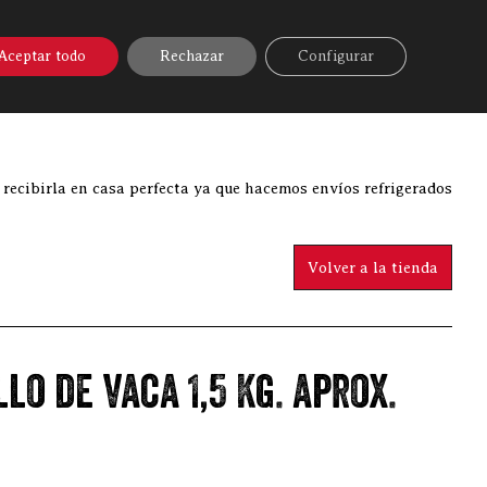
A ONLINE
▼
AYUDA
MI CUENTA
Aceptar todo
Rechazar
Configurar
»
Comprar carne online
»
Morcillo de vaca 1,5 Kg. aprox.
 recibirla en casa perfecta ya que hacemos envíos refrigerados
Volver a la tienda
lo de vaca 1,5 Kg. aprox.