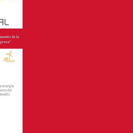
umento de la
mpresa*