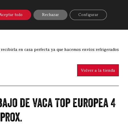
A ONLINE
▼
AYUDA
MI CUENTA
Aceptar todo
Rechazar
Configurar
ne online
»
Lomo bajo de vaca Top europea 4 kgs.. aprox.
 recibirla en casa perfecta ya que hacemos envíos refrigerados
Volver a la tienda
bajo de vaca Top europea 4
aprox.