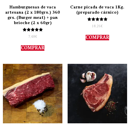
Hamburguesas de vaca
Carne picada de vaca 1Kg.
artesana (2 x 180grs.) 360
(preparado cárnico)
grs. (Burger meat) + pan
brioche (2 x 60gr)
Valorado
18,26
€
con
5.00
Valorado
de 5
7,48
€
COMPRAR
con
5.00
de 5
COMPRAR