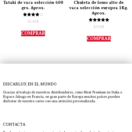
Tataki de vaca selección 600
Chuleta de lomo alto de
grs. Aprox.
vaca selección europea 1Kg.
Aprox.
Valorado
26,40
€
con
Valorado
47,63
€
4.00
con
de 5
COMPRAR
5.00
de 5
COMPRAR
DISCARLUX EN EL MUNDO
Gracias al trabajo de nuestros distribuidores, como Meat Premium en Italia o
Espace Jabugo en Francia, en gran parte de Europa muchos países pueden
disfrutar de nuestra carne con una atención personalizada.
CONTACTA