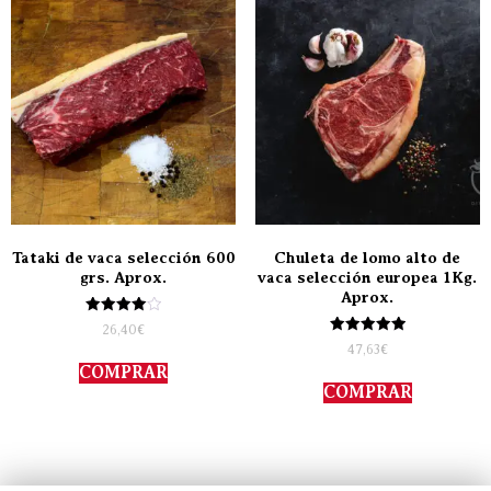
Tataki de vaca selección 600
Chuleta de lomo alto de
grs. Aprox.
vaca selección europea 1Kg.
Aprox.
Valorado
26,40
€
con
Valorado
47,63
€
4.00
con
de 5
COMPRAR
5.00
de 5
COMPRAR