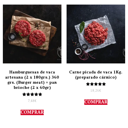
Hamburguesas de vaca
Carne picada de vaca 1Kg.
artesana (2 x 180grs.) 360
(preparado cárnico)
grs. (Burger meat) + pan
brioche (2 x 60gr)
Valorado
18,26
€
con
5.00
Valorado
de 5
7,48
€
COMPRAR
con
5.00
de 5
COMPRAR