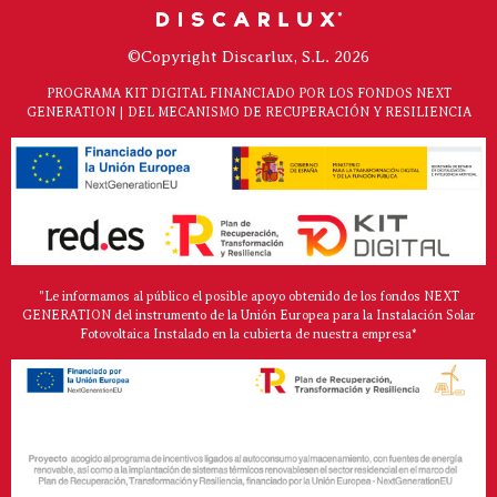
©Copyright Discarlux, S.L. 2026
PROGRAMA KIT DIGITAL FINANCIADO POR LOS FONDOS NEXT
GENERATION | DEL MECANISMO DE RECUPERACIÓN Y RESILIENCIA
"Le informamos al público el posible apoyo obtenido de los fondos NEXT
GENERATION del instrumento de la Unión Europea para la Instalación Solar
Fotovoltaica Instalado en la cubierta de nuestra empresa*