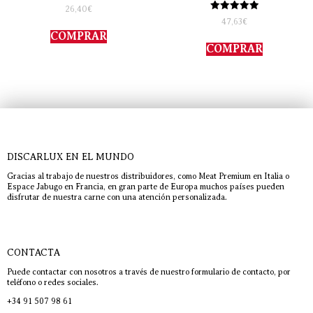
Valorado
26,40
€
con
Valorado
47,63
€
4.00
con
de 5
COMPRAR
5.00
de 5
COMPRAR
DISCARLUX EN EL MUNDO
Gracias al trabajo de nuestros distribuidores, como Meat Premium en Italia o
Espace Jabugo en Francia, en gran parte de Europa muchos países pueden
disfrutar de nuestra carne con una atención personalizada.
CONTACTA
Puede contactar con nosotros a través de nuestro formulario de contacto, por
teléfono o redes sociales.
+34 91 507 98 61