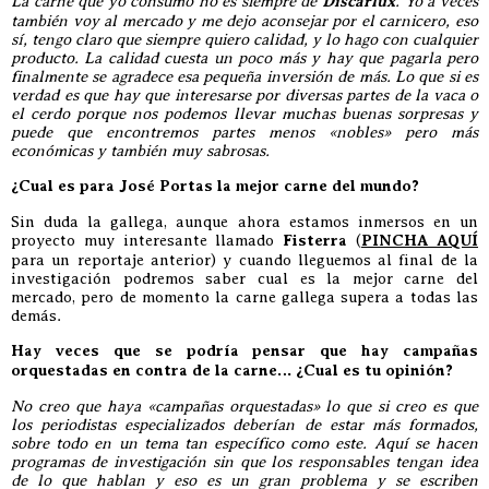
La carne que yo consumo no es siempre de
Discarlux
. Yo a veces
también voy al mercado y me dejo aconsejar por el carnicero, eso
sí, tengo claro que siempre quiero calidad, y lo hago con cualquier
producto. La calidad cuesta un poco más y hay que pagarla pero
finalmente se agradece esa pequeña inversión de más. Lo que si es
verdad es que hay que interesarse por diversas partes de la vaca o
el cerdo porque nos podemos llevar muchas buenas sorpresas y
puede que encontremos partes menos «nobles» pero más
económicas y también muy sabrosas.
¿Cual es para José Portas la mejor carne del mundo?
Sin duda la gallega, aunque ahora estamos inmersos en un
proyecto muy interesante llamado
Fisterra
(
PINCHA AQUÍ
para un reportaje anterior) y cuando lleguemos al final de la
investigación podremos saber cual es la mejor carne del
mercado, pero de momento la carne gallega supera a todas las
demás.
Hay veces que se podría pensar que hay campañas
orquestadas en contra de la carne… ¿Cual es tu opinión?
No creo que haya «campañas orquestadas» lo que si creo es que
los periodistas especializados deberían de estar más formados,
sobre todo en un tema tan específico como este. Aquí se hacen
programas de investigación sin que los responsables tengan idea
de lo que hablan y eso es un gran problema y se escriben