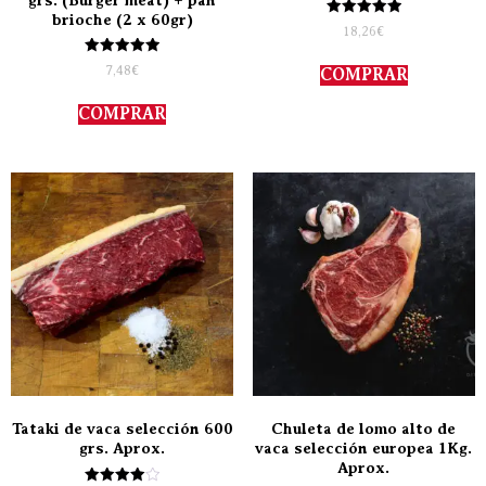
grs. (Burger meat) + pan
brioche (2 x 60gr)
Valorado
18,26
€
con
5.00
Valorado
de 5
7,48
€
COMPRAR
con
5.00
de 5
COMPRAR
Tataki de vaca selección 600
Chuleta de lomo alto de
grs. Aprox.
vaca selección europea 1Kg.
Aprox.