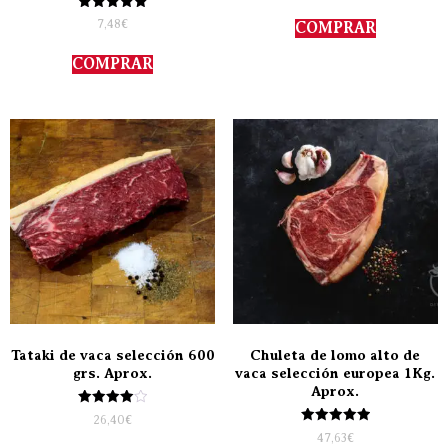
5.00
Valorado
de 5
7,48
€
COMPRAR
con
5.00
de 5
COMPRAR
Tataki de vaca selección 600
Chuleta de lomo alto de
grs. Aprox.
vaca selección europea 1Kg.
Aprox.
Valorado
26,40
€
con
Valorado
47,63
€
4.00
con