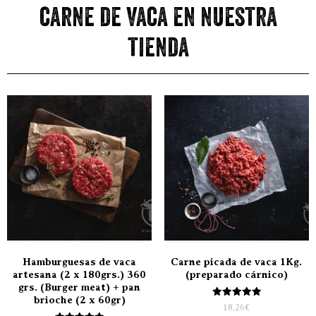
carne de vaca en nuestra
tienda
Hamburguesas de vaca
Carne picada de vaca 1Kg.
artesana (2 x 180grs.) 360
(preparado cárnico)
grs. (Burger meat) + pan
brioche (2 x 60gr)
Valorado
18,26
€
con