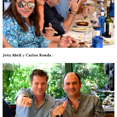
Jota Abril
y
Carlos Ronda
…