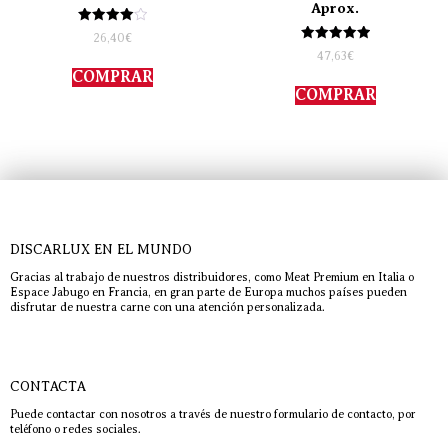
Aprox.
Valorado
26,40
€
con
Valorado
47,63
€
4.00
con
de 5
COMPRAR
5.00
de 5
COMPRAR
DISCARLUX EN EL MUNDO
Gracias al trabajo de nuestros distribuidores, como Meat Premium en Italia o
Espace Jabugo en Francia, en gran parte de Europa muchos países pueden
disfrutar de nuestra carne con una atención personalizada.
CONTACTA
Puede contactar con nosotros a través de nuestro formulario de contacto, por
teléfono o redes sociales.