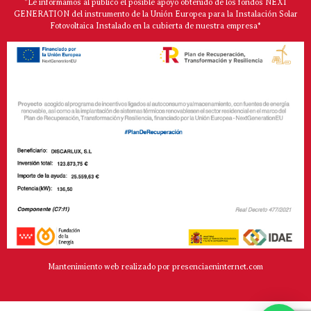
"Le informamos al público el posible apoyo obtenido de los fondos NEXT
GENERATION del instrumento de la Unión Europea para la Instalación Solar
Fotovoltaica Instalado en la cubierta de nuestra empresa*
Mantenimiento web realizado por presenciaeninternet.com