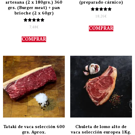
artesana (2 x 180grs.) 360
(preparado cárnico)
grs. (Burger meat) + pan
brioche (2 x 60gr)
Valorado
18,26
€
con
5.00
Valorado
de 5
7,48
€
COMPRAR
con
5.00
de 5
COMPRAR
Tataki de vaca selección 600
Chuleta de lomo alto de
grs. Aprox.
vaca selección europea 1Kg.